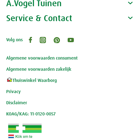
A.Vogel Tuinen
Alfred Vogel
Vacatures
Waarom A.Vogel kiezen
Service & Contact
Over A.Vogel tuinen
Het bedrijf A.Vogel
Activiteiten
Persoonlijk contact
Volg ons
Openingstijden, route en adres
Klantenservice webwinkel
Review-richtlijnen
Algemene voorwaarden consument
Algemene voorwaarden zakelijk
Thuiswinkel Waarborg
Privacy
Disclaimer
KOAG/KAG: 11-0120-0057