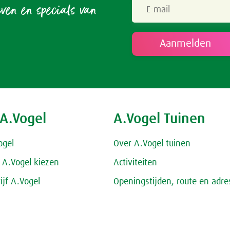
even en specials van
 A.Vogel
A.Vogel Tuinen
ogel
Over A.Vogel tuinen
A.Vogel kiezen
Activiteiten
ijf A.Vogel
Openingstijden, route en adre