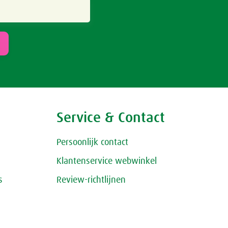
Service & Contact
Persoonlijk contact
Klantenservice webwinkel
s
Review-richtlijnen