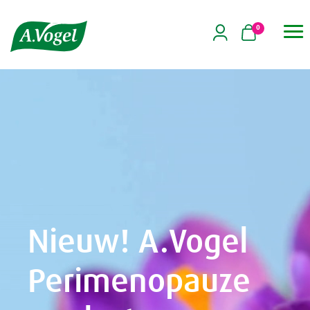
0

Nieuw! A.Vogel
Perimenopauze