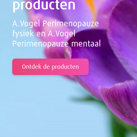
producten
A.Vogel Perimenopauze
fysiek en A.Vogel
Perimenopauze mentaal
Ontdek de producten