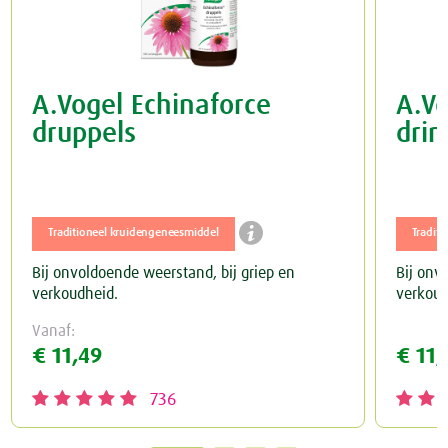
A.Vogel Echinaforce
A.Vo
druppels
drin

Traditioneel kruidengeneesmiddel
Tradit
Bij onvoldoende weerstand, bij griep en
Bij onv
verkoudheid.
verkoud
Vanaf:
€ 11,49
€ 11,
736