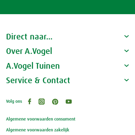
Direct naar...
Over A.Vogel
Producten
Gezondheidscoaches
A.Vogel Tuinen
Alfred Vogel
Vacatures
Waarom A.Vogel kiezen
Service & Contact
Over A.Vogel tuinen
Het bedrijf A.Vogel
Activiteiten
Persoonlijk contact
Volg ons
Openingstijden, route en adres
Klantenservice webwinkel
Review-richtlijnen
Algemene voorwaarden consument
Algemene voorwaarden zakelijk