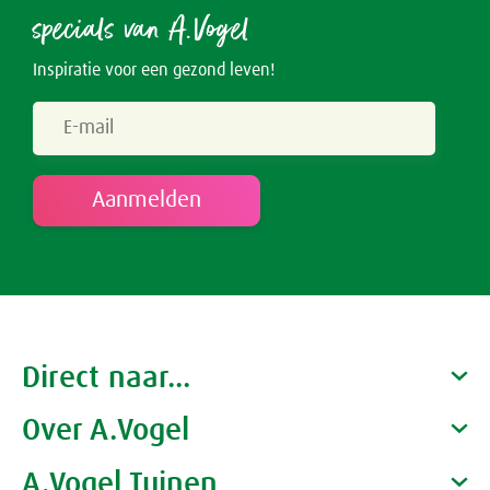
specials van A.Vogel
Inspiratie voor een gezond leven!
Direct naar...
Over A.Vogel
Producten
Gezondheidscoaches
A.Vogel Tuinen
Alfred Vogel