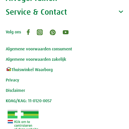
Vacatures
Waarom A.Vogel kiezen
Service & Contact
Over A.Vogel tuinen
Het bedrijf A.Vogel
Activiteiten
Persoonlijk contact
Volg ons
Openingstijden, route en adres
Klantenservice webwinkel
Review-richtlijnen
Algemene voorwaarden consument
Algemene voorwaarden zakelijk
Thuiswinkel Waarborg
Privacy
Disclaimer
KOAG/KAG: 11-0120-0057