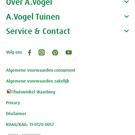
Over A.Vogel
Producten
Gezondheidscoaches
A.Vogel Tuinen
Alfred Vogel
Vacatures
Waarom A.Vogel kiezen
Service & Contact
Over A.Vogel tuinen
Het bedrijf A.Vogel
Activiteiten
Persoonlijk contact
Volg ons
Openingstijden, route en adres
Klantenservice webwinkel
Review-richtlijnen
Algemene voorwaarden consument
Algemene voorwaarden zakelijk
Thuiswinkel Waarborg
Privacy
Disclaimer
KOAG/KAG: 11-0120-0057