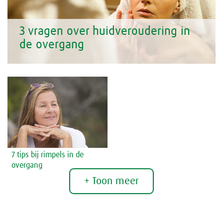
3 vragen over huidveroudering in
de overgang
7 tips bij rimpels in de
overgang
+ Toon meer