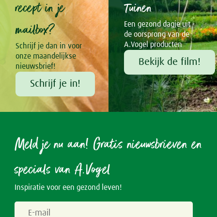
recept in je
Tuinen
mailbox?
Een gezond dagje uit -
de oorsprong van de
A.Vogel producten
Schrijf je dan in voor
onze maandelijkse
Bekijk de film!
nieuwsbrief!
Schrijf je in!
Meld je nu aan! Gratis nieuwsbrieven en
specials van A.Vogel
Inspiratie voor een gezond leven!