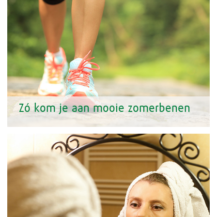
Zó kom je aan mooie zomerbenen