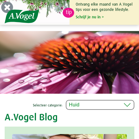
Ontvang elke maand van A.Vogel
tips voor een gezonde lifestyle.
tip
0

Schrijf je nu in >
Selecteer categorie:
A.Vogel Blog