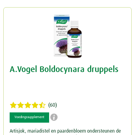
Rusteloze benen
Crème
Junior
Spataderen
Overig
Keel
Hart & Bloedvaten
Menstruatie
Nieren & Blaas
A.Vogel Boldocynara druppels
Blaas
Neus
Nieren
Ogen & Oren
Ogen
Overgang
(60)

Oren
Perimenopauze
Voedingssupplement
Artisjok, mariadistel en paardenbloem ondersteunen de
Prostaat