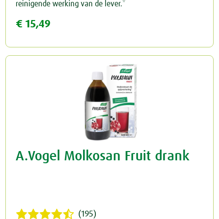
reinigende werking van de lever.*
€ 15,49
Rust & Slaap
Rust & Ontspanning
Spieren & Gewrichten
Slaap
Botten & Gewrichten
Spijsvertering
Reuma & Gewrichtspijn
Voeding
Spieren
Overig
A.Vogel Molkosan Fruit drank
Arnica D6
Pollinosan
Prostaforce
(195)