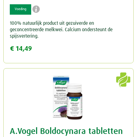

Voeding
Schildklier
100% natuurlijk product uit gezuiverde en
geconcentreerde melkwei. Calcium ondersteunt de
spijsvertering.
€ 14,49

A.Vogel Boldocynara tabletten