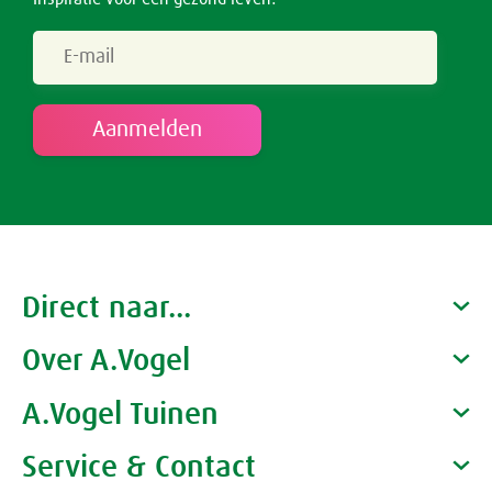
Direct naar...
Over A.Vogel
Producten
Gezondheidscoaches
A.Vogel Tuinen
Alfred Vogel
Vacatures
Waarom A.Vogel kiezen
Service & Contact
Over A.Vogel tuinen