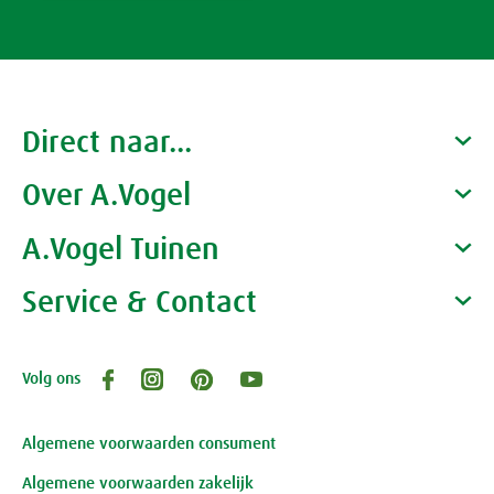
Direct naar...
Over A.Vogel
Producten
Gezondheidscoaches
A.Vogel Tuinen
Alfred Vogel
Vacatures
Waarom A.Vogel kiezen
Service & Contact
Over A.Vogel tuinen
Het bedrijf A.Vogel
Activiteiten
Persoonlijk contact
Volg ons
Openingstijden, route en adres
Klantenservice webwinkel
Review-richtlijnen
Algemene voorwaarden consument
Algemene voorwaarden zakelijk