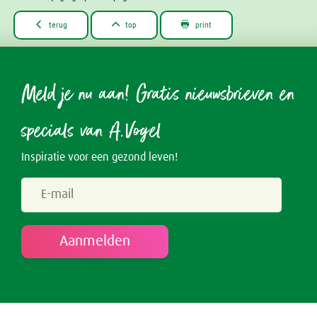



terug
top
print
Meld je nu aan! Gratis nieuwsbrieven en
specials van A.Vogel
Inspiratie voor een gezond leven!