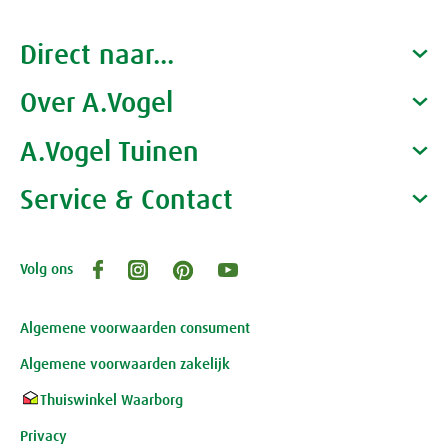
Direct naar...
Over A.Vogel
Producten
Gezondheidscoaches
A.Vogel Tuinen
Alfred Vogel
Vacatures
Waarom A.Vogel kiezen
Service & Contact
Over A.Vogel tuinen
Het bedrijf A.Vogel
Activiteiten
Persoonlijk contact
Volg ons
Openingstijden, route en adres
Klantenservice webwinkel
Review-richtlijnen
Algemene voorwaarden consument
Algemene voorwaarden zakelijk
Thuiswinkel Waarborg
Privacy