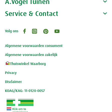
A.Vogel Tuinen
Alfred Vogel
Vacatures
Waarom A.Vogel kiezen
Service & Contact
Over A.Vogel tuinen
Het bedrijf A.Vogel
Activiteiten
Persoonlijk contact
Volg ons
Openingstijden, route en adres
Klantenservice webwinkel
Review-richtlijnen
Algemene voorwaarden consument
Algemene voorwaarden zakelijk
Thuiswinkel Waarborg
Privacy
Disclaimer
KOAG/KAG: 11-0120-0057