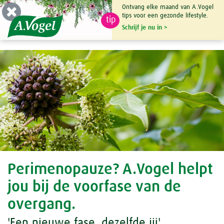
Ontvang elke maand van A.Vogel
tips voor een gezonde lifestyle.
tip
0

Schrijf je nu in >
Perimenopauze? A.Vogel helpt
jou bij de voorfase van de
overgang.
'Een nieuwe fase, dezelfde jij'