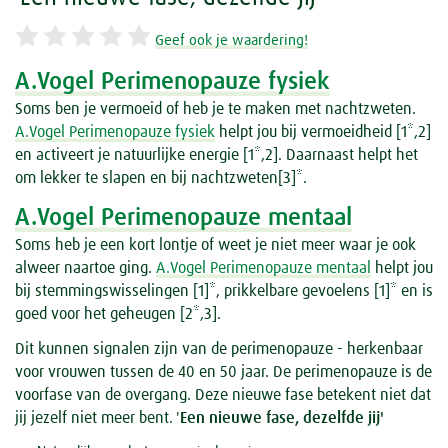
Geef ook je waardering!
A.Vogel Perimenopauze fysiek
Soms ben je vermoeid of heb je te maken met nachtzweten.
A.Vogel Perimenopauze fysiek
helpt jou bij vermoeidheid [1*,2]
en activeert je natuurlijke energie [1*,2]. Daarnaast helpt het
om lekker te slapen en bij nachtzweten[3]*.
A.Vogel Perimenopauze mentaal
Soms heb je een kort lontje of weet je niet meer waar je ook
alweer naartoe ging.
A.Vogel Perimenopauze mentaal
helpt jou
bij stemmingswisselingen [1]*, prikkelbare gevoelens [1]* en is
goed voor het geheugen [2*,3].
Dit kunnen signalen zijn van de perimenopauze - herkenbaar
voor vrouwen tussen de 40 en 50 jaar. De perimenopauze is de
voorfase van de overgang. Deze nieuwe fase betekent niet dat
jij jezelf niet meer bent.
'
Een nieuwe fase, dezelfde jij'