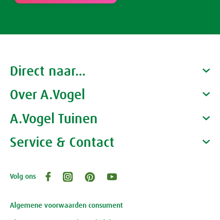
Direct naar...
Over A.Vogel
Producten
Gezondheidscoaches
A.Vogel Tuinen
Alfred Vogel
Vacatures
Waarom A.Vogel kiezen
Service & Contact
Over A.Vogel tuinen
Het bedrijf A.Vogel
Activiteiten
Persoonlijk contact
Volg ons
Openingstijden, route en adres
Klantenservice webwinkel
Review-richtlijnen
Algemene voorwaarden consument