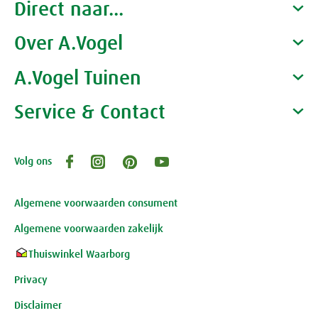
Direct naar...
Over A.Vogel
Producten
Gezondheidscoaches
A.Vogel Tuinen
Alfred Vogel
Vacatures
Waarom A.Vogel kiezen
Service & Contact
Over A.Vogel tuinen
Het bedrijf A.Vogel
Activiteiten
Persoonlijk contact
Volg ons
Openingstijden, route en adres
Klantenservice webwinkel
Review-richtlijnen
Algemene voorwaarden consument
Algemene voorwaarden zakelijk
Thuiswinkel Waarborg
Privacy
Disclaimer