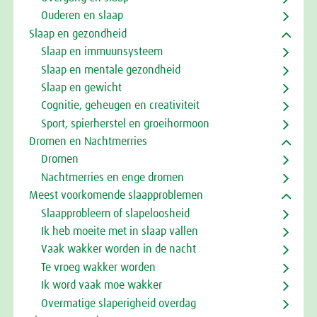
Ouderen en slaap
Slaap en gezondheid
Slaap en immuunsysteem
Slaap en mentale gezondheid
Slaap en gewicht
Cognitie, geheugen en creativiteit
Sport, spierherstel en groeihormoon
Dromen en Nachtmerries
Dromen
Nachtmerries en enge dromen
Meest voorkomende slaapproblemen
Slaapprobleem of slapeloosheid
Ik heb moeite met in slaap vallen
Vaak wakker worden in de nacht
Te vroeg wakker worden
Ik word vaak moe wakker
Overmatige slaperigheid overdag