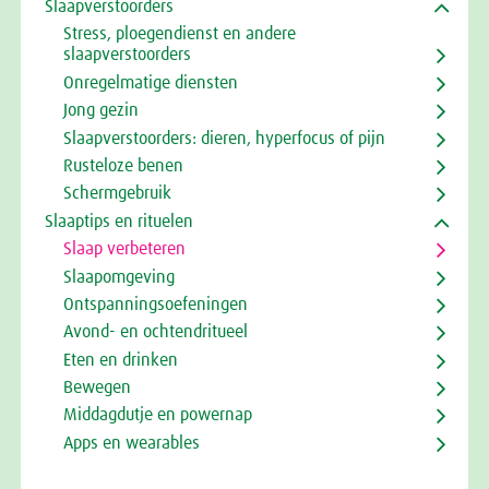
Slaapverstoorders
Stress, ploegendienst en andere
slaapverstoorders
Onregelmatige diensten
Jong gezin
Slaapverstoorders: dieren, hyperfocus of pijn
Rusteloze benen
Schermgebruik
Slaaptips en rituelen
Slaap verbeteren
Slaapomgeving
Ontspanningsoefeningen
Avond- en ochtendritueel
Eten en drinken
Bewegen
Middagdutje en powernap
Apps en wearables