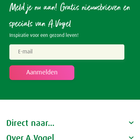
Meld je nu aan! Gratis nieuwsbrieven en
specials van A.Vogel
Inspiratie voor een gezond leven!
Direct naar...
Over A.Vogel
Producten