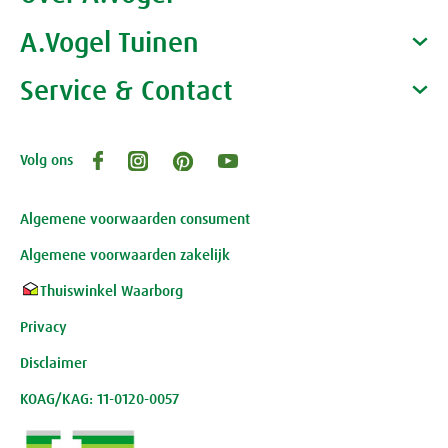
Gezondheidscoaches
A.Vogel Tuinen
Alfred Vogel
Vacatures
Waarom A.Vogel kiezen
Service & Contact
Over A.Vogel tuinen
Het bedrijf A.Vogel
Activiteiten
Persoonlijk contact
Volg ons
Openingstijden, route en adres
Klantenservice webwinkel
Review-richtlijnen
Algemene voorwaarden consument
Algemene voorwaarden zakelijk
Thuiswinkel Waarborg
Privacy
Disclaimer
KOAG/KAG: 11-0120-0057