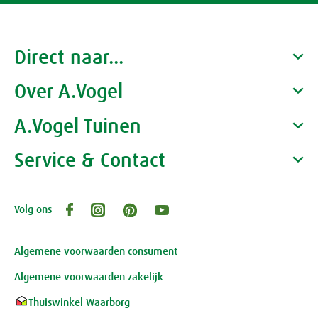
Direct naar...
Over A.Vogel
Producten
Gezondheidscoaches
A.Vogel Tuinen
Alfred Vogel
Vacatures
Waarom A.Vogel kiezen
Service & Contact
Over A.Vogel tuinen
Het bedrijf A.Vogel
Activiteiten
Persoonlijk contact
Volg ons
Openingstijden, route en adres
Klantenservice webwinkel
Review-richtlijnen
Algemene voorwaarden consument
Algemene voorwaarden zakelijk
Thuiswinkel Waarborg