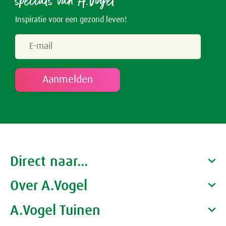
specials van A.Vogel
Inspiratie voor een gezond leven!
Direct naar...
Over A.Vogel
Producten
Gezondheidscoaches
A.Vogel Tuinen
Alfred Vogel
Vacatures