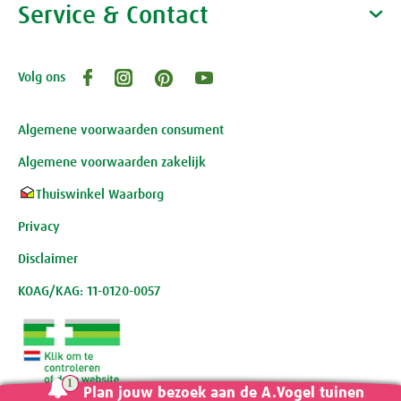
Waarom A.Vogel kiezen
Service & Contact
Over A.Vogel tuinen
Het bedrijf A.Vogel
Activiteiten
Persoonlijk contact
Volg ons
Openingstijden, route en adres
Klantenservice webwinkel
Review-richtlijnen
Algemene voorwaarden consument
Algemene voorwaarden zakelijk
Thuiswinkel Waarborg
Privacy
Disclaimer
KOAG/KAG: 11-0120-0057
Plan jouw bezoek aan de A.Vogel tuinen