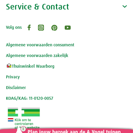
Vacatures
Waarom A.Vogel kiezen
Service & Contact
Over A.Vogel tuinen
Het bedrijf A.Vogel
Activiteiten
Persoonlijk contact
Volg ons
Openingstijden, route en adres
Klantenservice webwinkel
Review-richtlijnen
Algemene voorwaarden consument
Algemene voorwaarden zakelijk
Thuiswinkel Waarborg
Privacy
Disclaimer
KOAG/KAG: 11-0120-0057
Plan jouw bezoek aan de A.Vogel tuinen