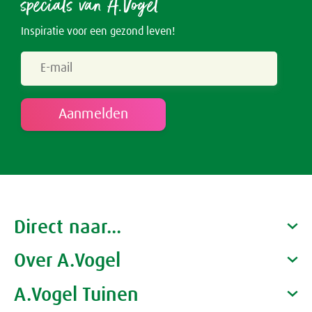
specials van A.Vogel
Inspiratie voor een gezond leven!
Direct naar...
Over A.Vogel
Producten
Gezondheidscoaches
A.Vogel Tuinen
Alfred Vogel