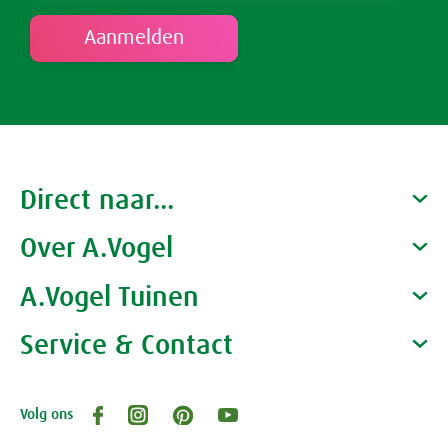
Direct naar...
Over A.Vogel
Producten
Gezondheidscoaches
A.Vogel Tuinen
Alfred Vogel
Vacatures
Waarom A.Vogel kiezen
Service & Contact
Over A.Vogel tuinen
Het bedrijf A.Vogel
Activiteiten
Persoonlijk contact
Volg ons
Openingstijden, route en adres
Klantenservice webwinkel