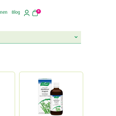
0
inen
Blog