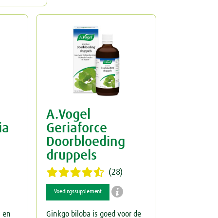
A.Vogel
ia
Geriaforce
Doorbloeding
druppels
(28)

Voedingssupplement
s en
Ginkgo biloba is goed voor de