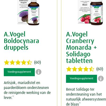
Spieren & Gewrichten
Rust & Ontspanning
Spijsvertering
Slaap
Botten & Gewrichten
Voeding
Reuma & Gewrichtspijn
A.Vogel
A.Vogel
Overig
Spieren
Boldocynara
Cranberry
druppels
Monarda +
Arnica D6
Solidago
tabletten
Pollinosan
(60)
(60)

Voedingssupplement
Prostaforce

Voedingssupplement
Artisjok, mariadistel en
Schildklier
paardenbloem ondersteunen
Bevat Solidago ter
de reinigende werking van de
ondersteuning van het
lever.*
natuurlijk afweersysteem
de blaas*