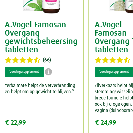
A.Vogel Famosan
A.Vogel
Overgang
Famosan
gewichtsbeheersing
Overgang 
tabletten
tabletten
(66)

Voedingssupplement
Voedingssupplement
Yerba mate helpt de vetverbranding
Zilverkaars helpt bi
en helpt om op gewicht te blijven.*
stemmingswisselin
brede formule help
ook bij droge ogen
vagina (duindoornb
€ 22,99
€ 24,99