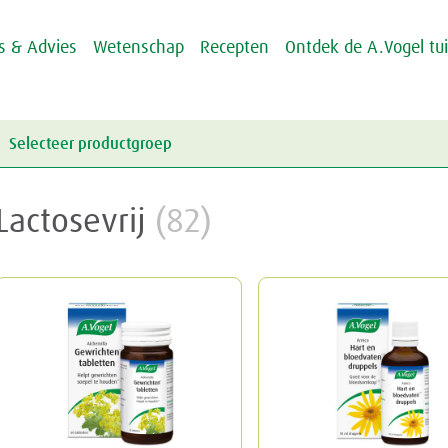
ps & Advies
Wetenschap
Recepten
Ontdek de A.Vogel tu
Selecteer productgroep
Energie & Weerstand
Lactosevrij
(82)
Griep & Verkoudheid
Energie
Hart & Bloedvaten
Weerstand
Griep
Hooikoorts
Verkoudheid
Aambeien
Huid
Geheugen
Junior
Rusteloze benen
Crème