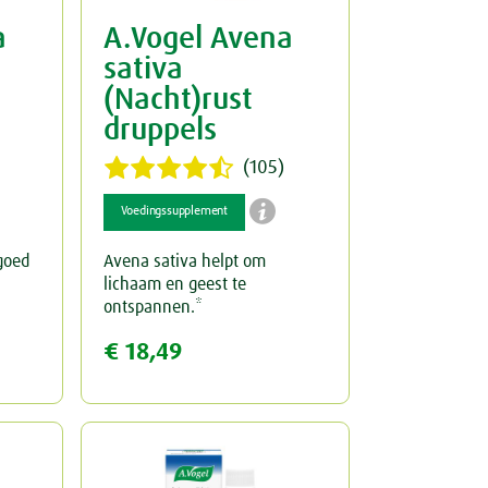
a
A.Vogel Avena
sativa
(Nacht)rust
druppels
(105)

Voedingssupplement
 goed
Avena sativa helpt om
lichaam en geest te
ontspannen.*
€ 18,49