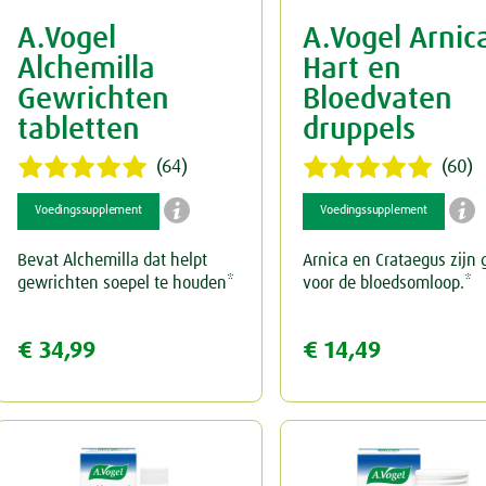
A.Vogel
A.Vogel Arnic
Keel
Spataderen
Overig
Alchemilla
Hart en
Menstruatie
Hart & Bloedvaten
Gewrichten
Bloedvaten
tabletten
druppels
Nieren & Blaas
(64)
(60)
Neus
Blaas


Voedingssupplement
Voedingssupplement
Ogen & Oren
Nieren
Bevat Alchemilla dat helpt
Arnica en Crataegus zijn
gewrichten soepel te houden*
voor de bloedsomloop.*
Overgang
Ogen
€ 34,99
€ 14,49
Perimenopauze
Oren
Prostaat
Rust & Slaap