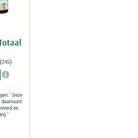
Totaal
(245)

j
gen.* Deze
t daarnaast
, mond en
es).*