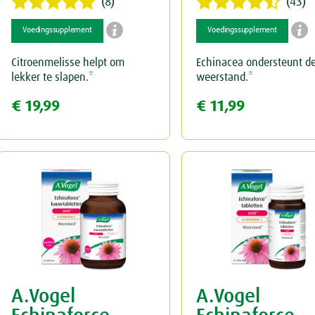
(8)
(43)


Voedingssupplement
Voedingssupplement
Citroenmelisse helpt om
Echinacea ondersteunt d
lekker te slapen.*
weerstand.*
€ 19,99
€ 11,99
A.Vogel
A.Vogel