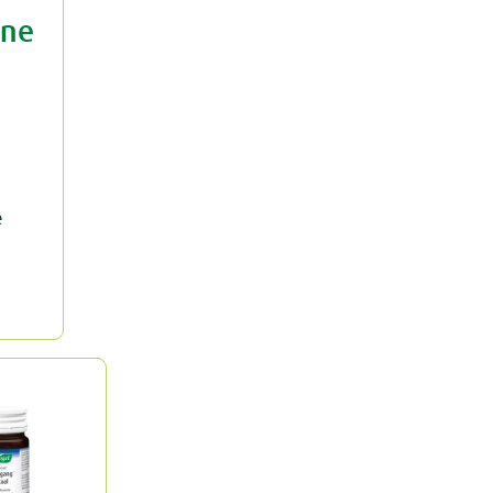
ine
e