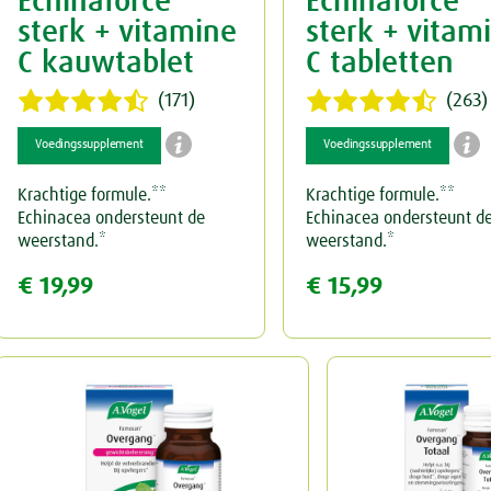
Echinaforce
Echinaforce
sterk + vitamine
sterk + vitam
C kauwtablet
C tabletten
(171)
(263)


Voedingssupplement
Voedingssupplement
Krachtige formule.**
Krachtige formule.**
Echinacea ondersteunt de
Echinacea ondersteunt d
weerstand.*
weerstand.*
€ 19,99
€ 15,99