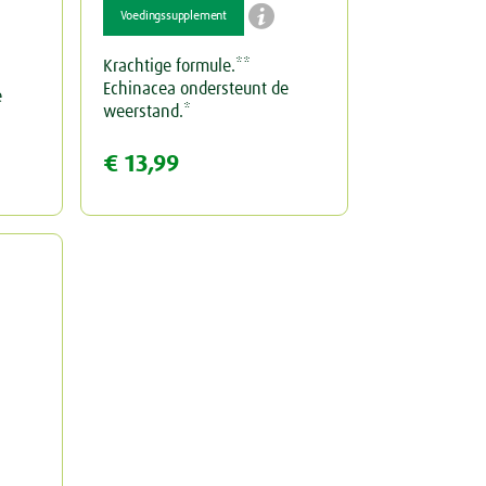

Voedingssupplement
Krachtige formule.**
Echinacea ondersteunt de
e
weerstand.*
€ 13,99