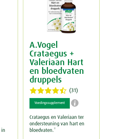
A.Vogel
Crataegus +
Valeriaan Hart
en bloedvaten
druppels
(31)

Voedingssupplement
Crataegus en Valeriaan ter
ondersteuning van hart en
 in
bloedvaten.*