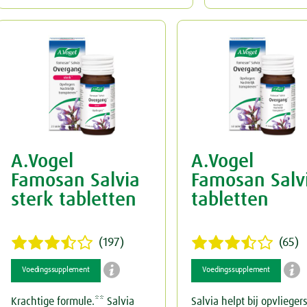
A.Vogel
A.Vogel
Famosan Salvia
Famosan Salv
sterk tabletten
tabletten
(197)
(65)


Voedingssupplement
Voedingssupplement
Krachtige formule.** Salvia
Salvia helpt bij opvlieger