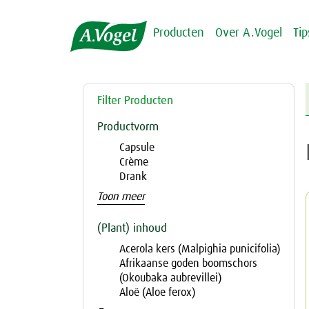
Producten
Over A.Vogel
Ti
Filter Producten
Productvorm
Capsule
Crème
Drank
Toon meer
(Plant) inhoud
Acerola kers (Malpighia punicifolia)
Afrikaanse goden boomschors
(Okoubaka aubrevillei)
Aloë (Aloe ferox)