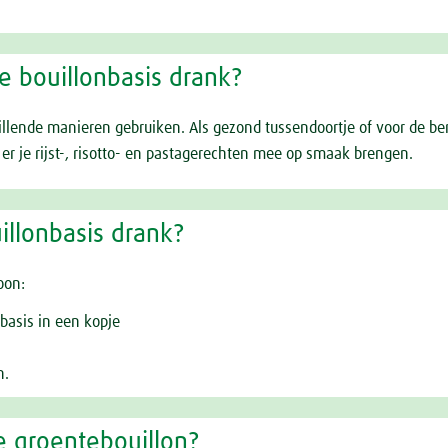
 bouillonbasis drank?
llende manieren gebruiken. Als gezond tussendoortje of voor de be
 er je rijst-, risotto- en pastagerechten mee op smaak brengen.
llonbasis drank?
oon:
nbasis in een kopje
n.
e groentebouillon?