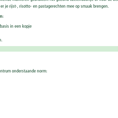
 er je rijst-, risotto- en pastagerechten mee op smaak brengen.
n:
nbasis in een kopje
n.
scentrum onderstaande norm: