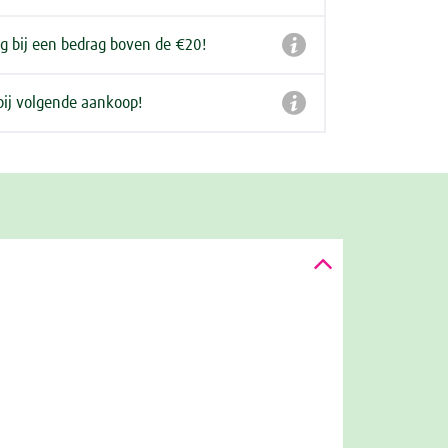

ng bij een bedrag boven de €20!

bij volgende aankoop!