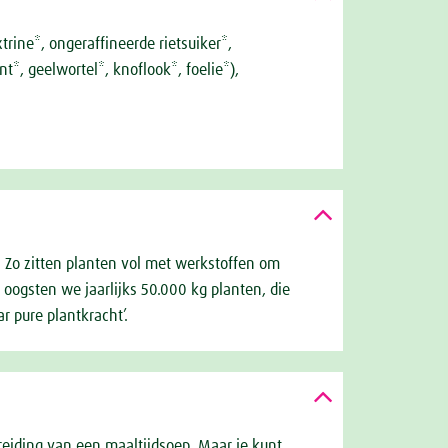
rine*, ongeraffineerde rietsuiker*,
t*, geelwortel*, knoflook*, foelie*),
. Zo zitten planten vol met werkstoffen om
 oogsten we jaarlijks 50.000 kg planten, die
 pure plantkracht’.
reiding van een maaltijdsoep. Maar je kunt