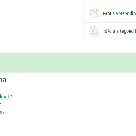
Gratis verzendi
10% als tegoed 
na
drank?
?
on?