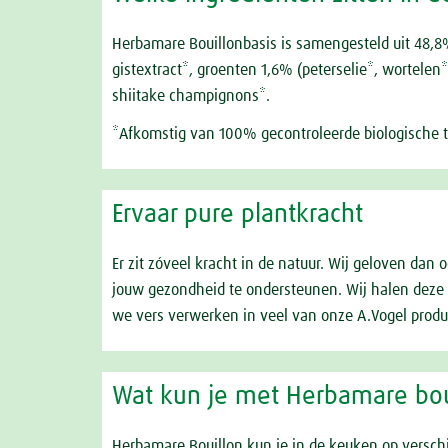
Herbamare Bouillonbasis is samengesteld uit 48,8%
gistextract*, groenten 1,6% (peterselie*, wortelen*
shiitake champignons*.
*Afkomstig van 100% gecontroleerde biologische tee
Ervaar pure plantkracht
Er zit zóveel kracht in de natuur. Wij geloven dan
jouw gezondheid te ondersteunen. Wij halen deze kr
we vers verwerken in veel van onze A.Vogel produc
Wat kun je met Herbamare bou
Herbamare Bouillon kun je in de keuken op verschi