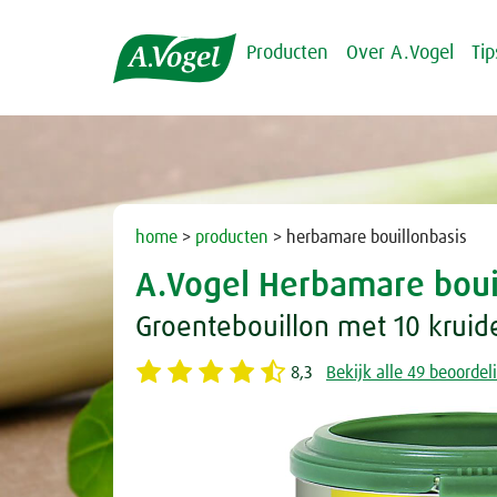
Producten
Over A.Vogel
Ti
home
>
producten
> herbamare bouillonbasis
A.Vogel Herbamare boui
Groentebouillon met 10 kruid
8,3
Bekijk alle 49 beoorde