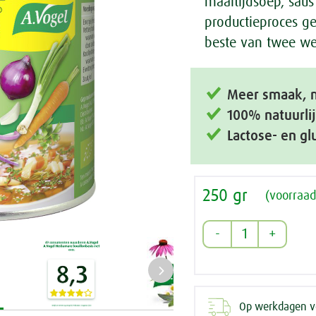
maaltijdsoep, saus
productieproces ge
beste van twee we
Meer smaak, 
100% natuurli
Lactose- en gl
250 gr
(voorraad
Op werkdagen vo