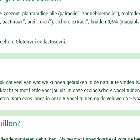
 zeezout, plantaardige olie (palmolie*, zonnebloemolie*), maltodext
, pastinaak*, prei*, uien*), cichoreiextract*, kruiden 0,6% (maggiplan
lten. Glutenvrij en lactosevrij.
 ook dat veel van wat we kunnen gebruiken in de natuur te vinden is
acht er met liefde voor jou uit. In onze ecologische A.Vogel tuinen
ten. Kom eens langs in onze A.Vogel tuinen op de Veluwe en ‘Ervaar
illon?
llende manieren gebruiken. Als gezond tussendoortje of voor de be