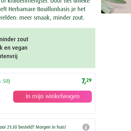
 of kruidenmengsel. Door het unieke
eft Herbamare Bouillonbasis je het
relden: meer smaak, minder zout.
minder zout
jk en vegan
utenvrij
7,
29
: 50)

or 21:30 besteld? Morgen in huis!