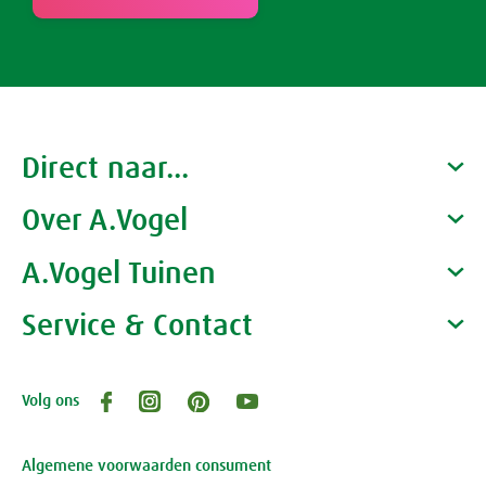
Direct naar...
Over A.Vogel
Producten
Gezondheidscoaches
A.Vogel Tuinen
Alfred Vogel
Vacatures
Waarom A.Vogel kiezen
Service & Contact
Over A.Vogel tuinen
Het bedrijf A.Vogel
Activiteiten
Persoonlijk contact
Volg ons
Openingstijden, route en adres
Klantenservice webwinkel
Review-richtlijnen
Algemene voorwaarden consument