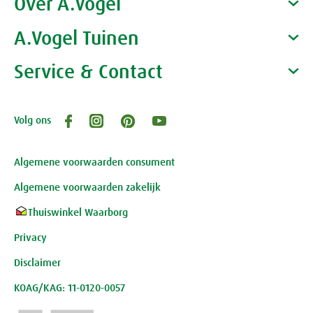
Over A.Vogel
Producten
Gezondheidscoaches
A.Vogel Tuinen
Alfred Vogel
Vacatures
Waarom A.Vogel kiezen
Service & Contact
Over A.Vogel tuinen
Het bedrijf A.Vogel
Activiteiten
Persoonlijk contact
Volg ons
Openingstijden, route en adres
Klantenservice webwinkel
Review-richtlijnen
Algemene voorwaarden consument
Algemene voorwaarden zakelijk
Thuiswinkel Waarborg
Privacy
Disclaimer
KOAG/KAG: 11-0120-0057