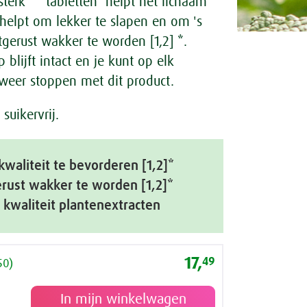
sterk** tabletten helpt het lichaam
 helpt om lekker te slapen en om 's
tgerust wakker te worden [1,2] *.
p blijft intact en je kunt op elk
eer stoppen met dit product.
suikervrij.
kwaliteit te bevorderen [1,2]*
erust wakker te worden [1,2]*
kwaliteit plantenextracten
17,
49
50)