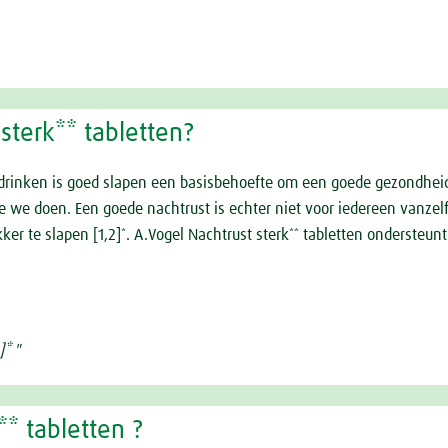
sterk** tabletten?
n drinken is goed slapen een basisbehoefte om een goede gezondhei
e we doen. Een goede nachtrust is echter niet voor iedereen vanze
er te slapen [1,2]
. A.Vogel Nachtrust sterk
tabletten ondersteunt 
*
**
]* "
** tabletten ?