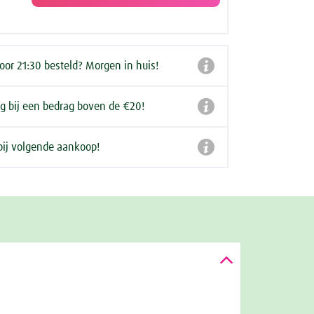

or 21:30 besteld? Morgen in huis!

ng bij een bedrag boven de €20!

bij volgende aankoop!