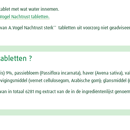
 tablet met wat water innemen.
Vogel Nachtrust tabletten.
an A.Vogel Nachtrust sterk
tabletten uit voorzorg niet geadvise
**
tabletten ?
is) 9%, passiebloem (Passiflora incarnata), haver (Avena sativa), va
rstevigingsmiddel (vernet cellulosegom, Arabische gom); glansmiddel
 van in totaal 6281 mg extract van de in de ingrediëntenlijst geno