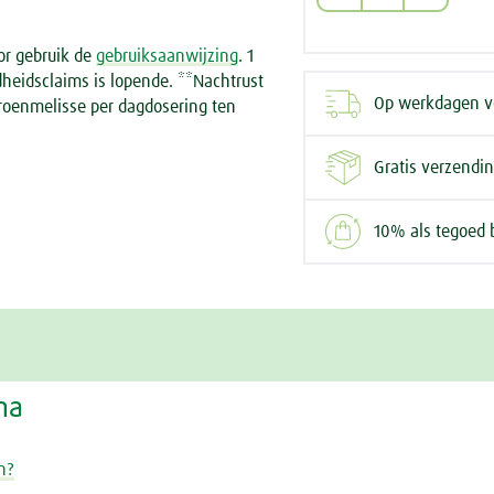
or gebruik de
gebruiksaanwijzing
. 1
dheidsclaims is lopende. **Nachtrust
Op werkdagen vo
troenmelisse per dagdosering ten
Gratis verzendi
10% als tegoed 
na
n?