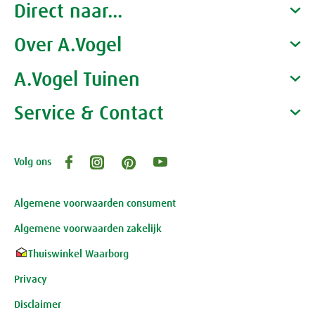
Direct naar...
Over A.Vogel
Producten
Gezondheidscoaches
A.Vogel Tuinen
Alfred Vogel
Vacatures
Waarom A.Vogel kiezen
Service & Contact
Over A.Vogel tuinen
Het bedrijf A.Vogel
Activiteiten
Persoonlijk contact
Volg ons
Openingstijden, route en adres
Klantenservice webwinkel
Review-richtlijnen
Algemene voorwaarden consument
Algemene voorwaarden zakelijk
Thuiswinkel Waarborg
Privacy
Disclaimer