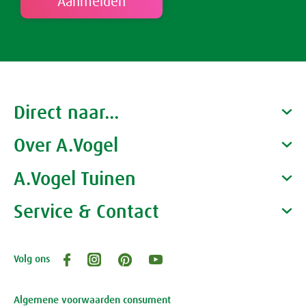
Direct naar...
Over A.Vogel
Producten
Gezondheidscoaches
A.Vogel Tuinen
Alfred Vogel
Vacatures
Waarom A.Vogel kiezen
Service & Contact
Over A.Vogel tuinen
Het bedrijf A.Vogel
Activiteiten
Persoonlijk contact
Volg ons
Openingstijden, route en adres
Klantenservice webwinkel
Review-richtlijnen
Algemene voorwaarden consument