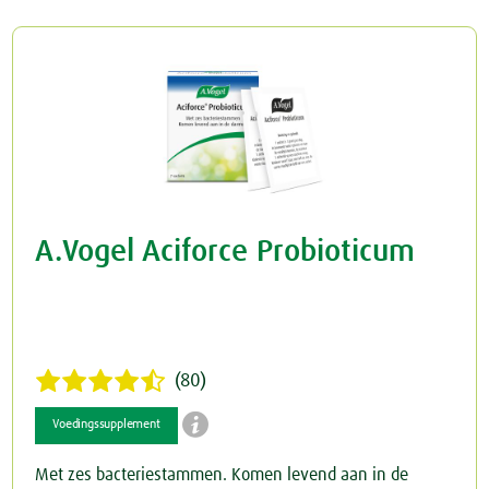
Rusteloze benen
Crème
Junior
Spataderen
Overig
Keel
Hart & Bloedvaten
Menstruatie
Nieren & Blaas
A.Vogel Aciforce Probioticum
Blaas
Neus
Nieren
Ogen & Oren
Ogen
Overgang
(80)

Oren
Perimenopauze
Voedingssupplement
Met zes bacteriestammen. Komen levend aan in de
Prostaat