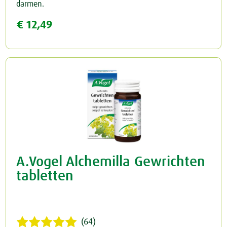
darmen.
€ 12,49
Rust & Slaap
Rust & Ontspanning
Spieren & Gewrichten
Slaap
Botten & Gewrichten
Spijsvertering
Reuma & Gewrichtspijn
Voeding
Spieren
Overig
A.Vogel Alchemilla Gewrichten
Arnica D6
tabletten
Pollinosan
Prostaforce
(64)