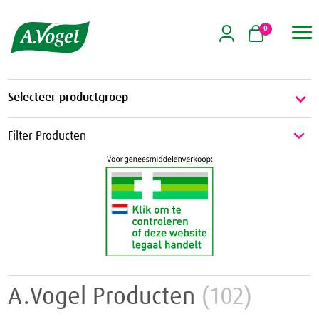
0

Selecteer productgroep
Energie & Weerstand
Filter Producten
Energie
Griep & Verkoudheid
Weerstand
Griep
Hart & Bloedvaten
Verkoudheid
Aambeien
Hooikoorts
Geheugen
Huid
A.Vogel Producten
(102)