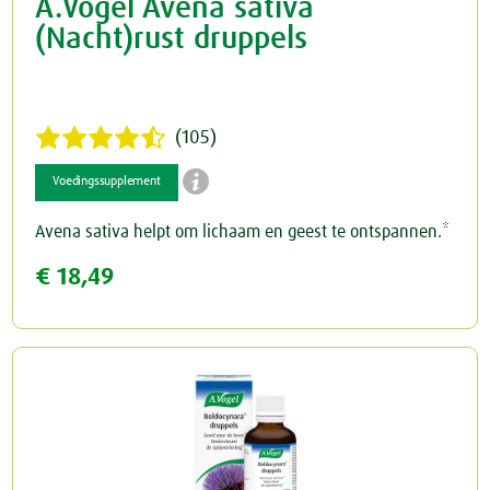
A.Vogel Avena sativa
(Nacht)rust druppels
(105)

Voedingssupplement
Avena sativa helpt om lichaam en geest te ontspannen.*
€ 18,49