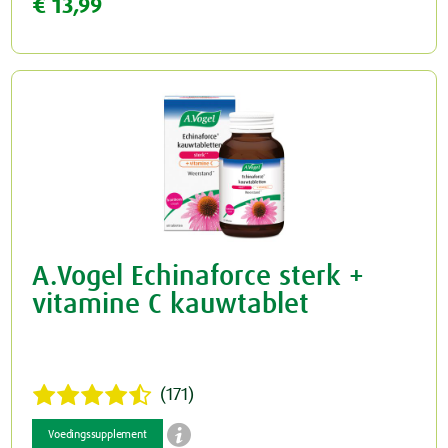
€ 13,99
A.Vogel Echinaforce sterk +
vitamine C kauwtablet
(171)

Voedingssupplement