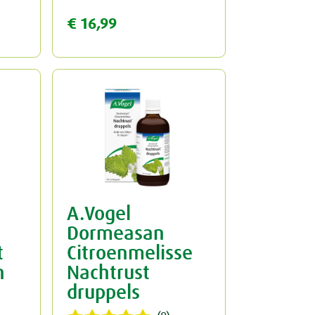
€ 16,99
A.Vogel
Dormeasan
t
Citroenmelisse
n
Nachtrust
druppels