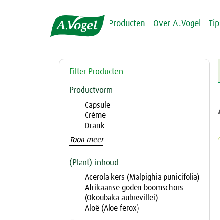
Producten
Over A.Vogel
Ti
Filter Producten
Productvorm
Capsule
Crème
Drank
Toon meer
(Plant) inhoud
Acerola kers (Malpighia punicifolia)
Afrikaanse goden boomschors
(Okoubaka aubrevillei)
Aloë (Aloe ferox)