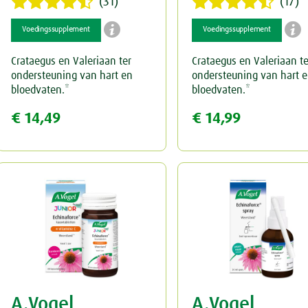
(31)
(17)


Voedingssupplement
Voedingssupplement
Crataegus en Valeriaan ter
Crataegus en Valeriaan te
ondersteuning van hart en
ondersteuning van hart 
bloedvaten.*
bloedvaten.*
€ 14,49
€ 14,99
A.Vogel
A.Vogel