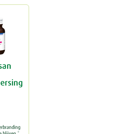
san
ersing
erbranding
 blijven.*