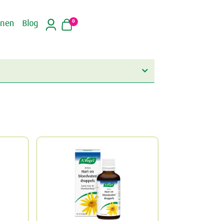
0
inen
Blog