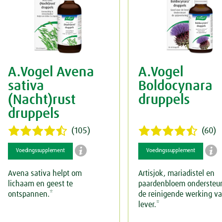
Spieren & Gewrichten
Rust & Ontspanning
Spijsvertering
Slaap
Botten & Gewrichten
Voeding
Reuma & Gewrichtspijn
A.Vogel Avena
A.Vogel
Overig
Spieren
sativa
Boldocynara
(Nacht)rust
druppels
Arnica D6
druppels
Pollinosan
(105)
(60)


Voedingssupplement
Voedingssupplement
Prostaforce
Avena sativa helpt om
Artisjok, mariadistel en
Schildklier
lichaam en geest te
paardenbloem ondersteu
ontspannen.*
de reinigende werking v
lever.*