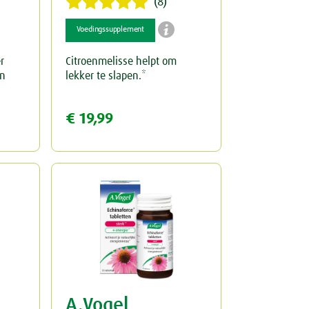
(8)

Voedingssupplement
r
Citroenmelisse helpt om
en
lekker te slapen.*
€ 19,99
A.Vogel