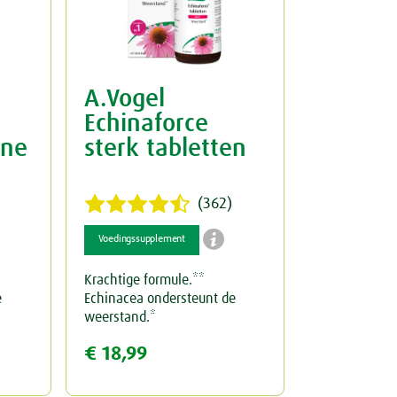
A.Vogel
Echinaforce
ine
sterk tabletten
(362)

Voedingssupplement
Krachtige formule.**
e
Echinacea ondersteunt de
weerstand.*
€ 18,99