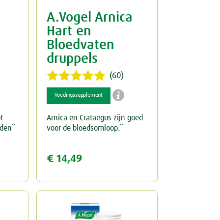
A.Vogel Arnica
Hart en
Bloedvaten
druppels
(60)

Voedingssupplement
t
Arnica en Crataegus zijn goed
uden*
voor de bloedsomloop.*
€ 14,49