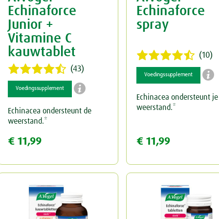
Echinaforce
Echinaforce
Junior +
spray
Vitamine C
kauwtablet
(10)
(43)

Voedingssupplement

Voedingssupplement
Echinacea ondersteunt je
weerstand.*
Echinacea ondersteunt de
weerstand.*
€ 11,99
€ 11,99