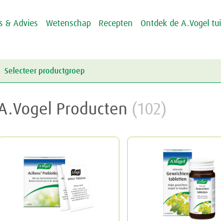
ps & Advies
Wetenschap
Recepten
Ontdek de A.Vogel tu
Selecteer productgroep
Energie & Weerstand
A.Vogel Producten
(102)
Griep & Verkoudheid
Energie
Hart & Bloedvaten
Weerstand
Griep
Hooikoorts
Verkoudheid
Aambeien
Huid
Geheugen
Junior
Rusteloze benen
Crème