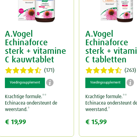
A.Vogel
A.Vogel
Echinaforce
Echinaforce
sterk + vitamine
sterk + vitam
C kauwtablet
C tabletten
(171)
(263)


Voedingssupplement
Voedingssupplement
Krachtige formule.**
Krachtige formule.**
Echinacea ondersteunt de
Echinacea ondersteunt d
weerstand.*
weerstand.*
€ 19,99
€ 15,99