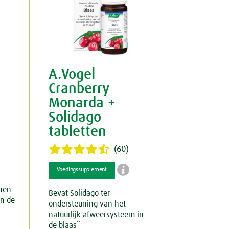
A.Vogel
Cranberry
Monarda +
Solidago
tabletten
(60)

Voedingssupplement
nen
Bevat Solidago ter
an de
ondersteuning van het
natuurlijk afweersysteem in
de blaas*