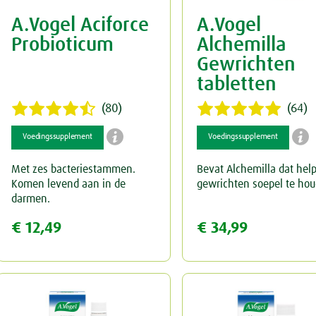
A.Vogel Aciforce
A.Vogel
Keel
Spataderen
Overig
Probioticum
Alchemilla
Menstruatie
Hart & Bloedvaten
Gewrichten
tabletten
Nieren & Blaas
(80)
(64)
Neus
Blaas


Voedingssupplement
Voedingssupplement
Ogen & Oren
Nieren
Met zes bacteriestammen.
Bevat Alchemilla dat help
Komen levend aan in de
gewrichten soepel te ho
Overgang
Ogen
darmen.
€ 12,49
€ 34,99
Perimenopauze
Oren
Prostaat
Rust & Slaap