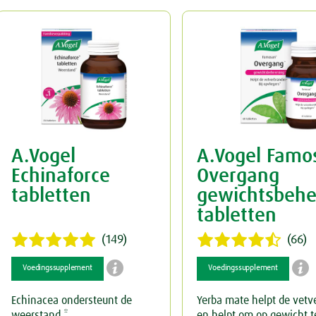
A.Vogel
A.Vogel Famo
Echinaforce
Overgang
tabletten
gewichtsbehe
tabletten
(149)
(66)


Voedingssupplement
Voedingssupplement
Echinacea ondersteunt de
Yerba mate helpt de vetv
weerstand.*
en helpt om op gewicht te