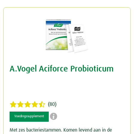
Rusteloze benen
Crème
Junior
Spataderen
Overig
Keel
Hart & Bloedvaten
Menstruatie
Nieren & Blaas
A.Vogel Aciforce Probioticum
Blaas
Neus
Nieren
Ogen & Oren
Ogen
Overgang
(80)

Oren
Perimenopauze
Voedingssupplement
Met zes bacteriestammen. Komen levend aan in de
Prostaat