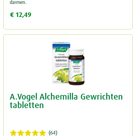
darmen.
€ 12,49
Rust & Slaap
Rust & Ontspanning
Spieren & Gewrichten
Slaap
Botten & Gewrichten
Spijsvertering
Reuma & Gewrichtspijn
Voeding
Spieren
Overig
A.Vogel Alchemilla Gewrichten
Arnica D6
tabletten
Pollinosan
Prostaforce
(64)