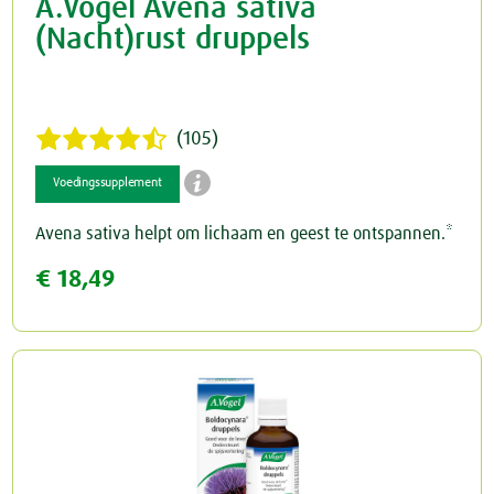
A.Vogel Avena sativa
(Nacht)rust druppels
(105)

Voedingssupplement
Avena sativa helpt om lichaam en geest te ontspannen.*
€ 18,49