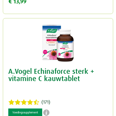
€ 13,99
A.Vogel Echinaforce sterk +
vitamine C kauwtablet
(171)

Voedingssupplement