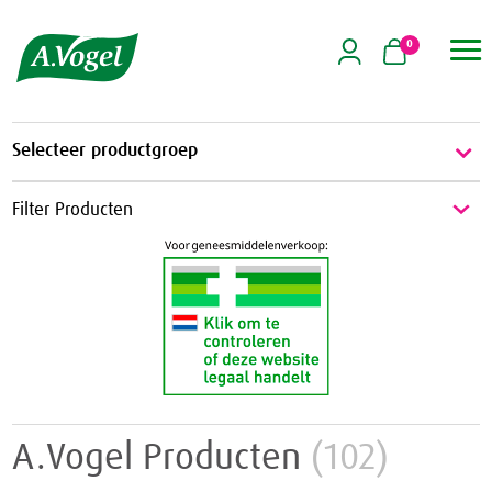
0

Selecteer productgroep
Energie & Weerstand
Filter Producten
Energie
Griep & Verkoudheid
Weerstand
Griep
Hart & Bloedvaten
Verkoudheid
Aambeien
Hooikoorts
Geheugen
Huid
A.Vogel Producten
(102)