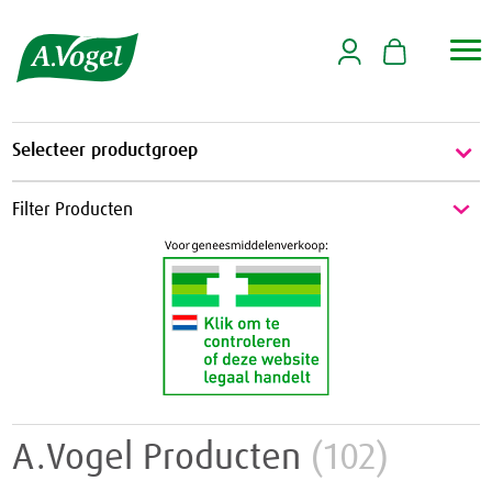

Selecteer productgroep
Energie & Weerstand
Filter Producten
Energie
Griep & Verkoudheid
Weerstand
Griep
Hart & Bloedvaten
Verkoudheid
Aambeien
Hooikoorts
Geheugen
Huid
A.Vogel Producten
(102)