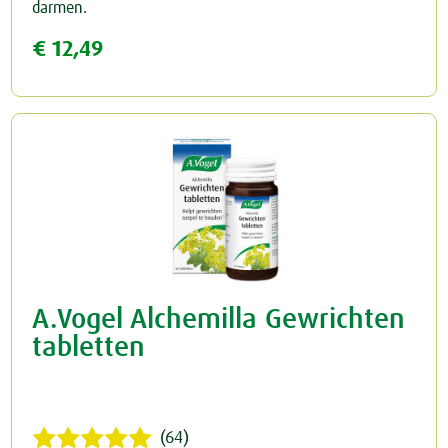
darmen.
€ 12,49
Rust & Slaap
Rust & Ontspanning
Spieren & Gewrichten
Slaap
Botten & Gewrichten
Spijsvertering
Reuma & Gewrichtspijn
Voeding
Spieren
Overig
A.Vogel Alchemilla Gewrichten
Arnica D6
tabletten
Pollinosan
Prostaforce
(64)