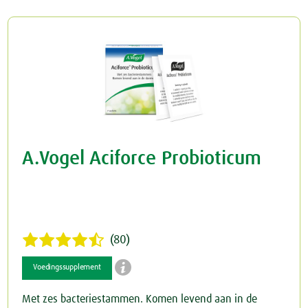
Rusteloze benen
Crème
Junior
Spataderen
Overig
Keel
Hart & Bloedvaten
Menstruatie
Nieren & Blaas
A.Vogel Aciforce Probioticum
Blaas
Neus
Nieren
Ogen & Oren
Ogen
Overgang
(80)

Oren
Perimenopauze
Voedingssupplement
Met zes bacteriestammen. Komen levend aan in de
Prostaat