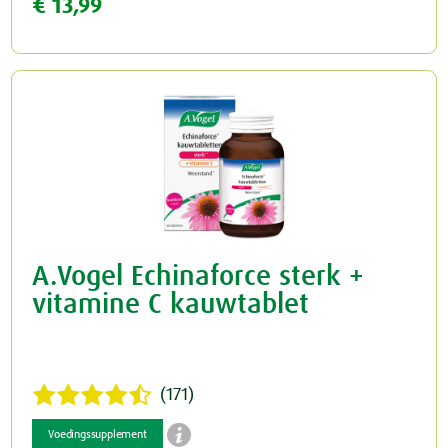
€ 13,99
A.Vogel Echinaforce sterk +
vitamine C kauwtablet
(171)

Voedingssupplement