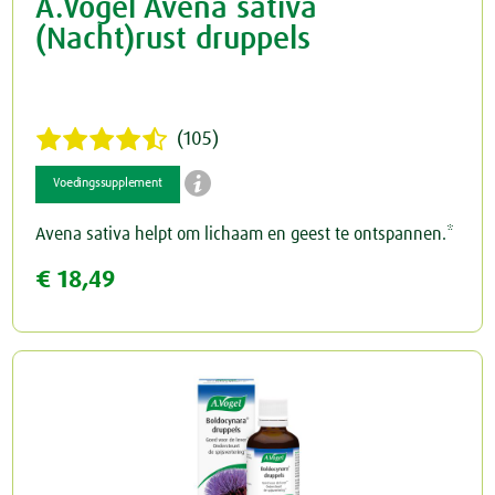
A.Vogel Avena sativa
(Nacht)rust druppels
(105)

Voedingssupplement
Avena sativa helpt om lichaam en geest te ontspannen.*
€ 18,49