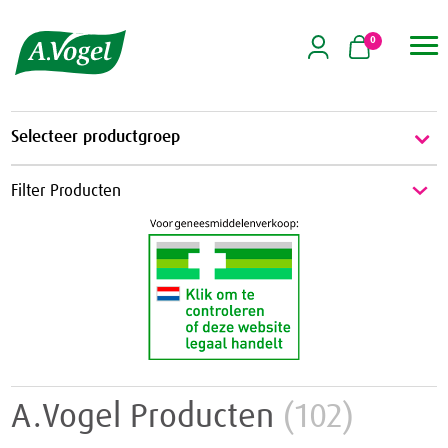
0

Selecteer productgroep
Energie & Weerstand
Filter Producten
Energie
Griep & Verkoudheid
Weerstand
Griep
Hart & Bloedvaten
Verkoudheid
Aambeien
Hooikoorts
Geheugen
Huid
A.Vogel Producten
(102)