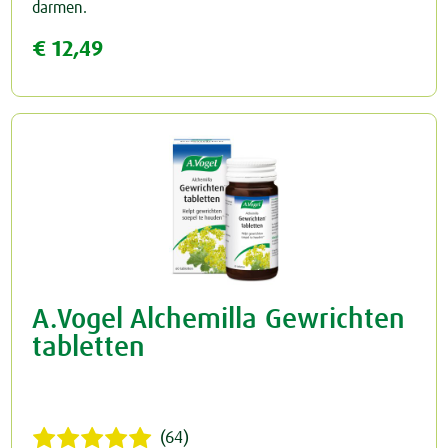
darmen.
€ 12,49
Rust & Slaap
Rust & Ontspanning
Spieren & Gewrichten
Slaap
Botten & Gewrichten
Spijsvertering
Reuma & Gewrichtspijn
Voeding
Spieren
Overig
A.Vogel Alchemilla Gewrichten
Arnica D6
tabletten
Pollinosan
Prostaforce
(64)