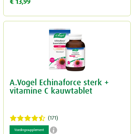
€ 13,99
A.Vogel Echinaforce sterk +
vitamine C kauwtablet
(171)

Voedingssupplement