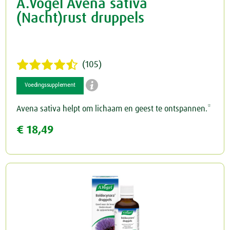
A.Vogel Avena sativa
(Nacht)rust druppels
(105)

Voedingssupplement
Avena sativa helpt om lichaam en geest te ontspannen.*
€ 18,49