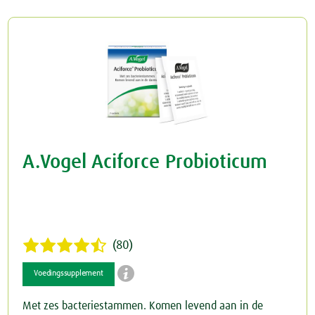
Rusteloze benen
Crème
Junior
Spataderen
Overig
Keel
Hart & Bloedvaten
Menstruatie
Nieren & Blaas
A.Vogel Aciforce Probioticum
Blaas
Neus
Nieren
Ogen & Oren
Ogen
Overgang
(80)

Oren
Perimenopauze
Voedingssupplement
Met zes bacteriestammen. Komen levend aan in de
Prostaat