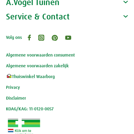
A.Vogel Tuinen
Alfred Vogel
Vacatures
Waarom A.Vogel kiezen
Service & Contact
Over A.Vogel tuinen
Het bedrijf A.Vogel
Activiteiten
Persoonlijk contact
Volg ons
Openingstijden, route en adres
Klantenservice webwinkel
Review-richtlijnen
Algemene voorwaarden consument
Algemene voorwaarden zakelijk
Thuiswinkel Waarborg
Privacy
Disclaimer
KOAG/KAG: 11-0120-0057