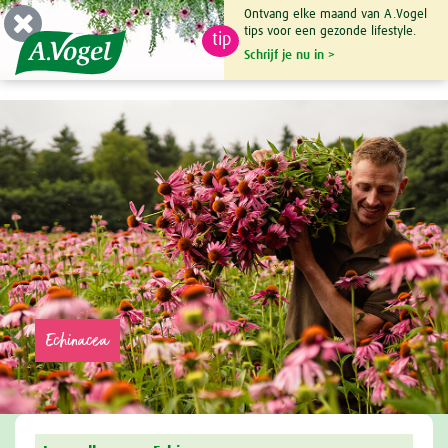
Ontvang elke maand van A.Vogel
tips voor een gezonde lifestyle.
tip
0

Schrijf je nu in >
Echinacea