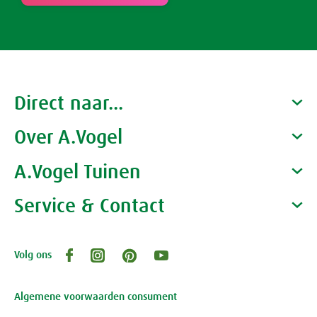
Direct naar...
Over A.Vogel
Producten
Gezondheidscoaches
A.Vogel Tuinen
Alfred Vogel
Vacatures
Waarom A.Vogel kiezen
Service & Contact
Over A.Vogel tuinen
Het bedrijf A.Vogel
Activiteiten
Persoonlijk contact
Volg ons
Openingstijden, route en adres
Klantenservice webwinkel
Review-richtlijnen
Algemene voorwaarden consument