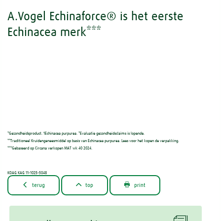
A.Vogel Echinaforce® is het eerste
Echinacea merk***
*Gezondheidsproduct. 1Echinacea purpurea. *Evaluatie gezondheidsclaims is lopende.
**Traditioneel Kruidengeneesmiddel op basis van Echinacea purpurea. Lees voor het kopen de verpakking.
***Gebaseerd op Circana verkopen MAT wk 40 2024.
KOAG KAG 11-1025-5048



terug
top
print