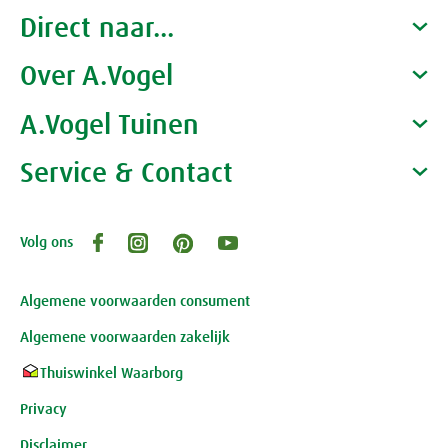
Direct naar...
Over A.Vogel
Producten
Gezondheidscoaches
A.Vogel Tuinen
Alfred Vogel
Vacatures
Waarom A.Vogel kiezen
Service & Contact
Over A.Vogel tuinen
Het bedrijf A.Vogel
Activiteiten
Persoonlijk contact
Volg ons
Openingstijden, route en adres
Klantenservice webwinkel
Review-richtlijnen
Algemene voorwaarden consument
Algemene voorwaarden zakelijk
Thuiswinkel Waarborg
Privacy
Disclaimer