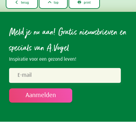



terug
top
print
Meld je nu aan! Gratis nieuwsbrieven en
specials van A.Vogel
Inspiratie voor een gezond leven!