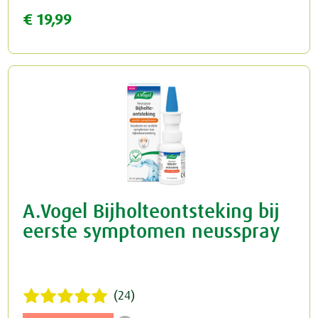
€ 19,99
Rust & Slaap
Rust & Ontspanning
Spieren & Gewrichten
Slaap
Botten & Gewrichten
Spijsvertering
Reuma & Gewrichtspijn
Voeding
Spieren
Overig
A.Vogel Bijholteontsteking bij
Arnica D6
eerste symptomen neusspray
Pollinosan
(24)
Prostaforce