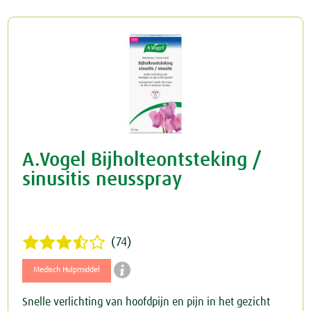
Rusteloze benen
Crème
Junior
Spataderen
Overig
Keel
Hart & Bloedvaten
Menstruatie
Nieren & Blaas
A.Vogel Bijholteontsteking /
Blaas
Neus
sinusitis neusspray
Nieren
Ogen & Oren
Ogen
Overgang
(74)

Oren
Perimenopauze
Medisch Hulpmiddel
Snelle verlichting van hoofdpijn en pijn in het gezicht
Prostaat