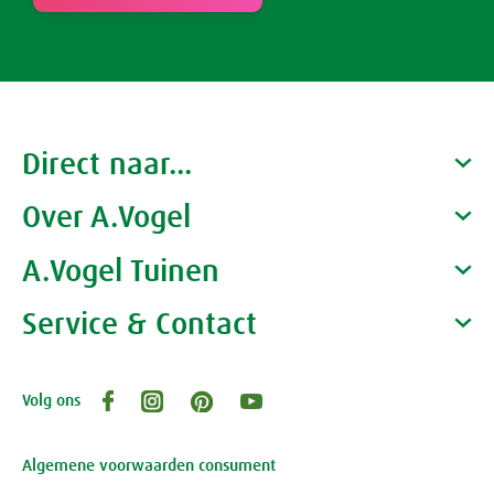
Direct naar...
Over A.Vogel
Producten
Gezondheidscoaches
A.Vogel Tuinen
Alfred Vogel
Vacatures
Waarom A.Vogel kiezen
Service & Contact
Over A.Vogel tuinen
Het bedrijf A.Vogel
Activiteiten
Persoonlijk contact
Volg ons
Openingstijden, route en adres
Klantenservice webwinkel
Review-richtlijnen
Algemene voorwaarden consument