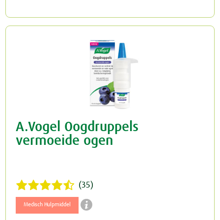
A.Vogel Oogdruppels
vermoeide ogen
(35)

Medisch Hulpmiddel