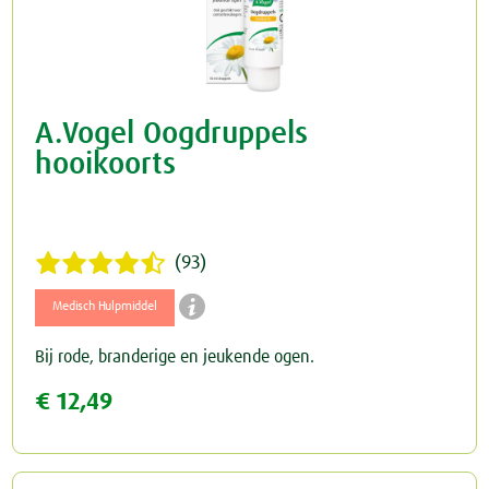
A.Vogel Oogdruppels
hooikoorts
(93)

Medisch Hulpmiddel
Bij rode, branderige en jeukende ogen.
€ 12,49