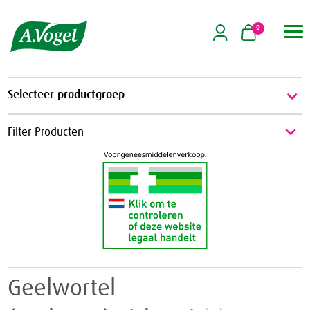
0

Selecteer productgroep
Energie & Weerstand
Filter Producten
Energie
Griep & Verkoudheid
Weerstand
Griep
Hart & Bloedvaten
Verkoudheid
Aambeien
Hooikoorts
Geheugen
Huid
Geelwortel