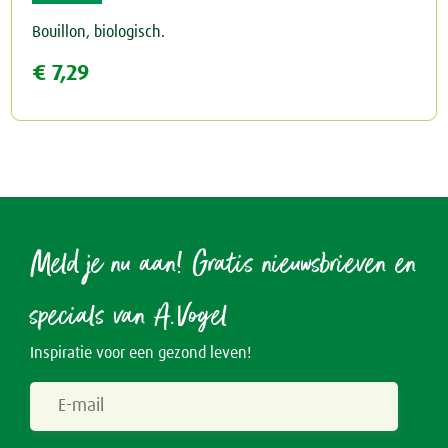
Bouillon, biologisch.
Rust & Slaap
€ 7,29
Rust & Ontspanning
Spieren & Gewrichten
Slaap
Botten & Gewrichten
Spijsvertering
Reuma & Gewrichtspijn
Voeding
Meld je nu aan! Gratis nieuwsbrieven en
Spieren
Overig
specials van A.Vogel
Arnica D6
Inspiratie voor een gezond leven!
Pollinosan
Prostaforce