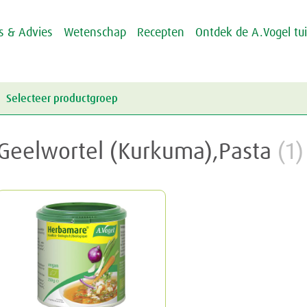
ps & Advies
Wetenschap
Recepten
Ontdek de A.Vogel tu
Selecteer productgroep
Energie & Weerstand
Geelwortel (Kurkuma),Pasta
(1)
Griep & Verkoudheid
Energie
Hart & Bloedvaten
Weerstand
Griep
Hooikoorts
Verkoudheid
Aambeien
Huid
Geheugen
Junior
Rusteloze benen
Crème