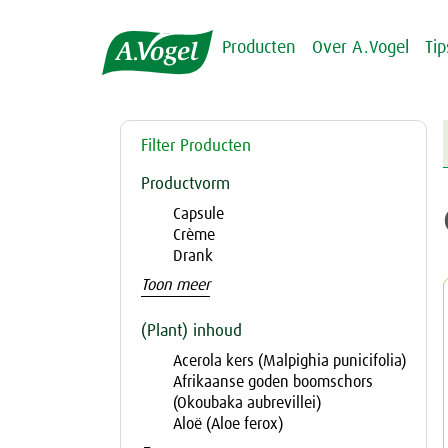
Producten
Over A.Vogel
Ti
Filter Producten
Productvorm
Capsule
Crème
Drank
Toon meer
(Plant) inhoud
Acerola kers (Malpighia punicifolia)
Afrikaanse goden boomschors
(Okoubaka aubrevillei)
Aloë (Aloe ferox)