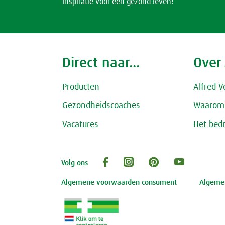
Inspiratie voor een gezond leven!
Direct naar...
Over
Producten
Alfred V
Gezondheidscoaches
Waarom 
Vacatures
Het bedr
Volg ons
Algemene voorwaarden consument
Algemen