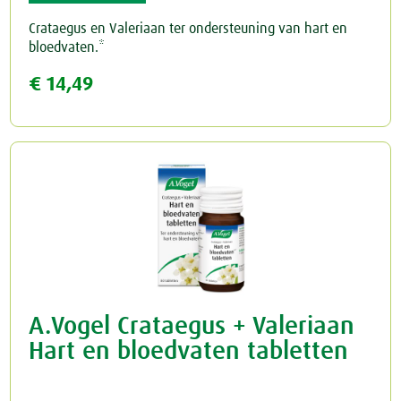
Crataegus en Valeriaan ter ondersteuning van hart en
Rust & Slaap
bloedvaten.*
€ 14,49
Rust & Ontspanning
Spieren & Gewrichten
Slaap
Botten & Gewrichten
Spijsvertering
Reuma & Gewrichtspijn
Voeding
Spieren
Overig
Arnica D6
A.Vogel Crataegus + Valeriaan
Pollinosan
Hart en bloedvaten tabletten
Prostaforce