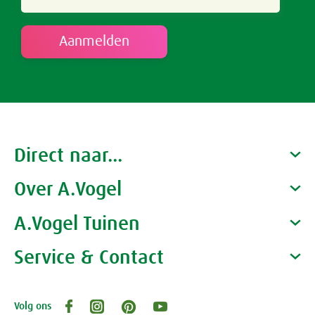
Direct naar...
Over A.Vogel
Producten
Gezondheidscoaches
A.Vogel Tuinen
Alfred Vogel
Vacatures
Waarom A.Vogel kiezen
Service & Contact
Over A.Vogel tuinen
Het bedrijf A.Vogel
Activiteiten
Persoonlijk contact
Volg ons
Openingstijden, route en adres