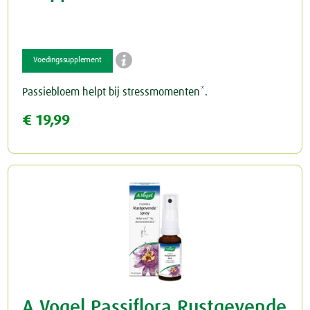

Voedingssupplement
Passiebloem helpt bij stressmomenten*.
€ 19,99
A.Vogel Passiflora Rustgevende