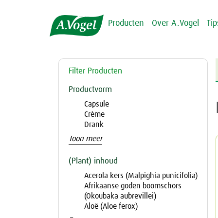
Producten
Over A.Vogel
Ti
Filter Producten
Productvorm
Capsule
Crème
Drank
Toon meer
(Plant) inhoud
Acerola kers (Malpighia punicifolia)
Afrikaanse goden boomschors
(Okoubaka aubrevillei)
Aloë (Aloe ferox)