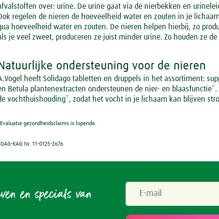
afvalstoffen over: urine. De urine gaat via de nierbekken en urinelei
Spieren & Gewrichten
Rust & Ontspanning
Ook regelen de nieren de hoeveelheid water en zouten in je lichaam.
qua hoeveelheid water en zouten. De nieren helpen hierbij, zo produc
Spijsvertering
Slaap
Botten & Gewrichten
als je veel zweet, produceren ze juist minder urine. Zo houden ze d
Voeding
Reuma & Gewrichtspijn
Natuurlijke ondersteuning voor de nieren
A.Vogel heeft Solidago tabletten en druppels in het assortiment: su
Overig
Spieren
en Betula plantenextracten ondersteunen de nier- en blaasfunctie*
de vochthuishouding*, zodat het vocht in je lichaam kan blijven st
Arnica D6
*Evaluatie gezondheidsclaims is lopende.
Pollinosan
KOAG-KAG Nr. 11-0125-2676
Prostaforce
Schildklier
even en specials van