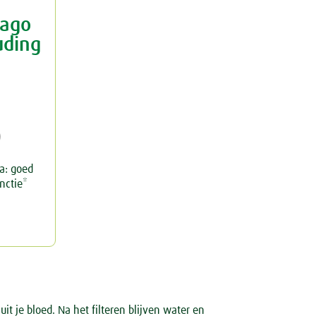
dago
uding

a: goed
nctie*
uit je bloed. Na het filteren blijven water en