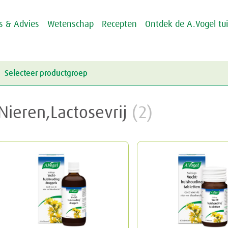
ps & Advies
Wetenschap
Recepten
Ontdek de A.Vogel tu
Selecteer productgroep
Energie & Weerstand
Nieren,Lactosevrij
(2)
Griep & Verkoudheid
Energie
Hart & Bloedvaten
Weerstand
Griep
Hooikoorts
Verkoudheid
Aambeien
Huid
Geheugen
Junior
Rusteloze benen
Crème