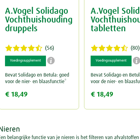
A.Vogel Solidago
A.Vogel Soli
Keel
Spataderen
Overig
Vochthuishouding
Vochthuisho
Menstruatie
Hart & Bloedvaten
druppels
tabletten
Nieren & Blaas
(56)
(80)
Neus
Blaas

Voedingssupplement
Voedingssupplement
Ogen & Oren
Nieren
Bevat Solidago en Betula: goed
Bevat Solidago en Betul
voor de nier- en blaasfunctie*
voor de nier- en blaasfu
Overgang
Ogen
€ 18,49
€ 18,49
Perimenopauze
Oren
Prostaat
Nieren
Rust & Slaap
Een belangrijke functie van je nieren is het filteren van afvalstoffen 