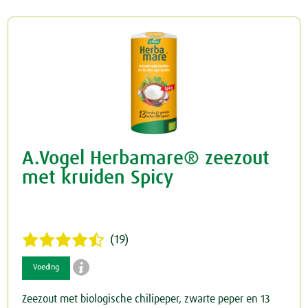
Rusteloze benen
Crème
Junior
Spataderen
Overig
Keel
Hart & Bloedvaten
Menstruatie
Nieren & Blaas
A.Vogel Herbamare® zeezout
Blaas
Neus
met kruiden Spicy
Nieren
Ogen & Oren
Ogen
Overgang
(19)

Oren
Perimenopauze
Voeding
Zeezout met biologische chilipeper, zwarte peper en 13
Prostaat