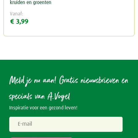
kruiden en groenten
Vanaf:
Rust & Slaap
€ 3,99
Rust & Ontspanning
Spieren & Gewrichten
Slaap
Botten & Gewrichten
Spijsvertering
Reuma & Gewrichtspijn
Voeding
Meld je nu aan! Gratis nieuwsbrieven en
Spieren
Overig
specials van A.Vogel
Arnica D6
Inspiratie voor een gezond leven!
Pollinosan
Prostaforce