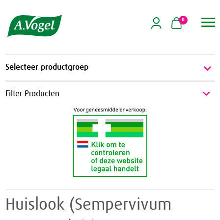
0

Selecteer productgroep
Energie & Weerstand
Filter Producten
Energie
Griep & Verkoudheid
Weerstand
Griep
Hart & Bloedvaten
Verkoudheid
Aambeien
Hooikoorts
Geheugen
Huid
Huislook (Sempervivum