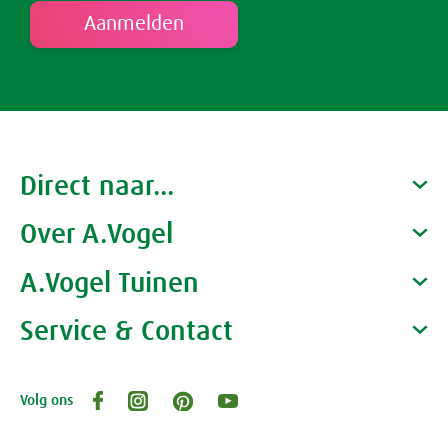
Schildklier
Direct naar...
Over A.Vogel
Producten
Gezondheidscoaches
A.Vogel Tuinen
Alfred Vogel
Vacatures
Waarom A.Vogel kiezen
Service & Contact
Over A.Vogel tuinen
Het bedrijf A.Vogel
Activiteiten
Persoonlijk contact
Volg ons
Openingstijden, route en adres
Klantenservice webwinkel