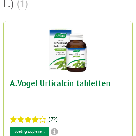
L.)
(1)
Rusteloze benen
Crème
Junior
Spataderen
Overig
Keel
Hart & Bloedvaten
Menstruatie
Nieren & Blaas
Blaas
Neus
A.Vogel Urticalcin tabletten
Nieren
Ogen & Oren
Ogen
Overgang
Oren
Perimenopauze
(72)

Voedingssupplement
Prostaat