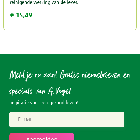
reinigende werking van de lever.*
€ 15,49
Rust & Slaap
Rust & Ontspanning
Spieren & Gewrichten
Slaap
Botten & Gewrichten
Spijsvertering
Reuma & Gewrichtspijn
Voeding
Meld je nu aan! Gratis nieuwsbrieven en
Spieren
Overig
specials van A.Vogel
Arnica D6
Inspiratie voor een gezond leven!
Pollinosan
Prostaforce