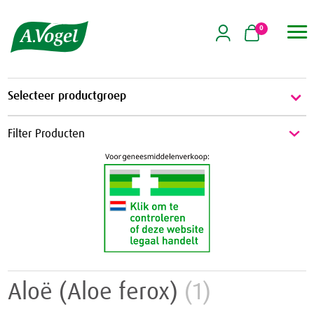
0

Selecteer productgroep
Energie & Weerstand
Filter Producten
Energie
Griep & Verkoudheid
Weerstand
Griep
Hart & Bloedvaten
Verkoudheid
Aambeien
Hooikoorts
Geheugen
Huid
Aloë (Aloe ferox)
(1)