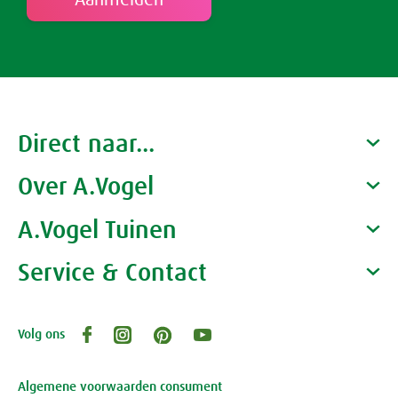
Schildklier
Direct naar...
Over A.Vogel
Producten
Gezondheidscoaches
A.Vogel Tuinen
Alfred Vogel
Vacatures
Waarom A.Vogel kiezen
Service & Contact
Over A.Vogel tuinen
Het bedrijf A.Vogel
Activiteiten
Persoonlijk contact
Volg ons
Openingstijden, route en adres
Klantenservice webwinkel
Review-richtlijnen
Algemene voorwaarden consument