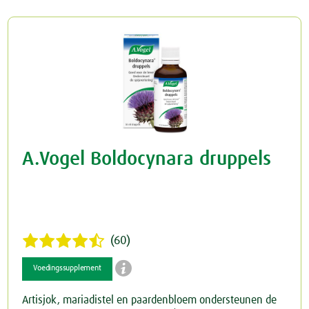
Rusteloze benen
Crème
Junior
Spataderen
Overig
Keel
Hart & Bloedvaten
Menstruatie
Nieren & Blaas
A.Vogel Boldocynara druppels
Blaas
Neus
Nieren
Ogen & Oren
Ogen
Overgang
(60)

Oren
Perimenopauze
Voedingssupplement
Artisjok, mariadistel en paardenbloem ondersteunen de
Prostaat