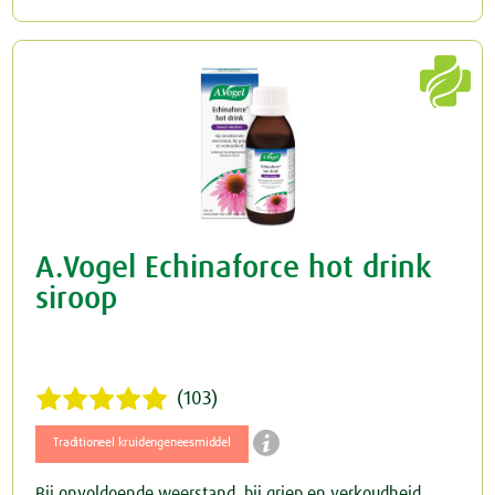

A.Vogel Echinaforce hot drink
siroop
(103)

Traditioneel kruidengeneesmiddel
Bij onvoldoende weerstand, bij griep en verkoudheid.