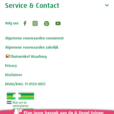
Waarom A.Vogel kiezen
Service & Contact
Over A.Vogel tuinen
Het bedrijf A.Vogel
Activiteiten
Persoonlijk contact
Volg ons
Openingstijden, route en adres
Klantenservice webwinkel
Review-richtlijnen
Algemene voorwaarden consument
Algemene voorwaarden zakelijk
Thuiswinkel Waarborg
Privacy
Disclaimer
KOAG/KAG: 11-0120-0057
Plan jouw bezoek aan de A.Vogel tuinen