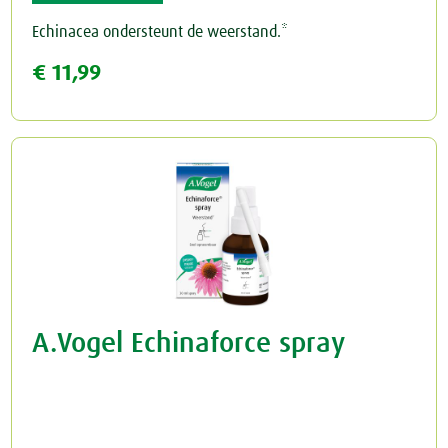
Echinacea ondersteunt de weerstand.*
Rust & Slaap
€ 11,99
Rust & Ontspanning
Spieren & Gewrichten
Slaap
Botten & Gewrichten
Spijsvertering
Reuma & Gewrichtspijn
Voeding
Spieren
Overig
Arnica D6
A.Vogel Echinaforce spray
Pollinosan
Prostaforce