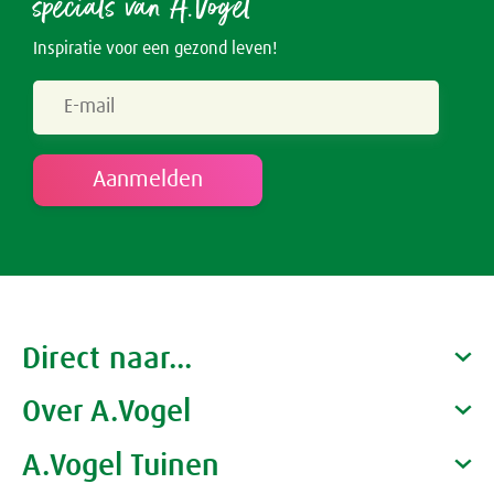
specials van A.Vogel
Inspiratie voor een gezond leven!
Direct naar...
Over A.Vogel
Producten
Gezondheidscoaches
A.Vogel Tuinen
Alfred Vogel
Vacatures