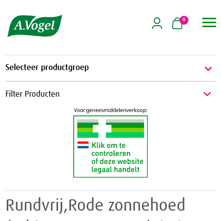
0

Selecteer productgroep
Energie & Weerstand
Filter Producten
Energie
Griep & Verkoudheid
Weerstand
Griep
Hart & Bloedvaten
Verkoudheid
Aambeien
Hooikoorts
Geheugen
Huid
Rundvrij,Rode zonnehoed