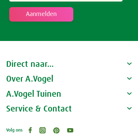
Rust & Slaap
Rust & Ontspanning
Spieren & Gewrichten
Slaap
Botten & Gewrichten
Spijsvertering
Direct naar...
Reuma & Gewrichtspijn
Voeding
Over A.Vogel
Producten
Spieren
Overig
Gezondheidscoaches
A.Vogel Tuinen
Alfred Vogel
Arnica D6
Vacatures
Waarom A.Vogel kiezen
Service & Contact
Over A.Vogel tuinen
Pollinosan
Het bedrijf A.Vogel
Activiteiten
Persoonlijk contact
Volg ons
Openingstijden, route en adres
Prostaforce
Klantenservice webwinkel