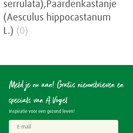
serrulata),Paardenkastanje
Rusteloze benen
Crème
Junior
(Aesculus hippocastanum
Spataderen
Overig
Keel
L.)
(0)
Hart & Bloedvaten
Menstruatie
Nieren & Blaas
Blaas
Neus
Meld je nu aan! Gratis nieuwsbrieven en
Nieren
Ogen & Oren
specials van A.Vogel
Ogen
Overgang
Inspiratie voor een gezond leven!
Oren
Perimenopauze
Prostaat