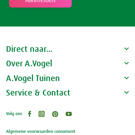
Rust & Slaap
Rust & Ontspanning
Spieren & Gewrichten
Direct naar...
Slaap
Botten & Gewrichten
Spijsvertering
Over A.Vogel
Producten
Reuma & Gewrichtspijn
Voeding
Gezondheidscoaches
A.Vogel Tuinen
Alfred Vogel
Spieren
Overig
Vacatures
Waarom A.Vogel kiezen
Service & Contact
Over A.Vogel tuinen
Arnica D6
Het bedrijf A.Vogel
Activiteiten
Persoonlijk contact
Pollinosan
Volg ons
Openingstijden, route en adres
Klantenservice webwinkel
Prostaforce
Review-richtlijnen
Algemene voorwaarden consument