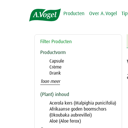
Producten
Over A.Vogel
Ti
Filter Producten
Productvorm
Capsule
Crème
Drank
Toon meer
(Plant) inhoud
Acerola kers (Malpighia punicifolia)
Afrikaanse goden boomschors
(Okoubaka aubrevillei)
Aloë (Aloe ferox)