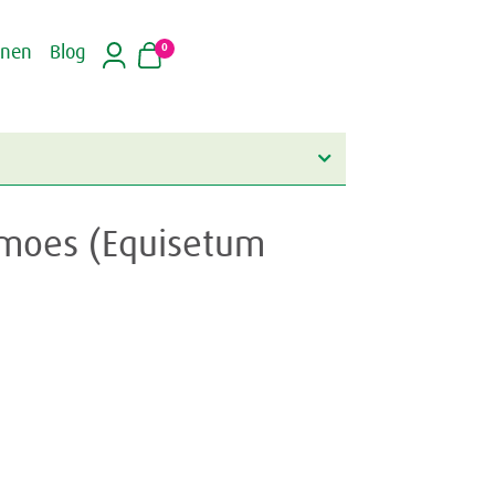
0
inen
Blog
rmoes (Equisetum