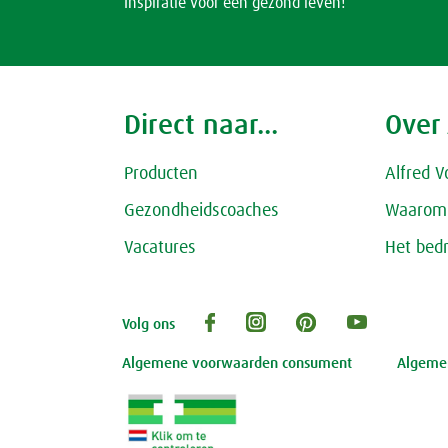
Inspiratie voor een gezond leven!
Direct naar...
Over
Producten
Alfred V
Gezondheidscoaches
Waarom 
Vacatures
Het bedr
Volg ons
Algemene voorwaarden consument
Algemen