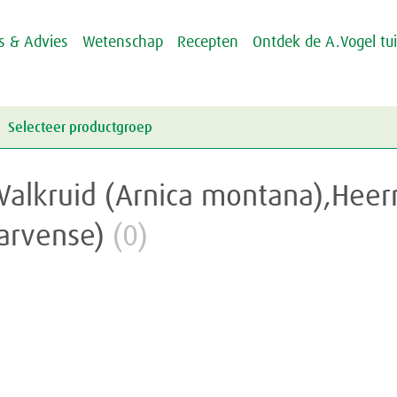
ps & Advies
Wetenschap
Recepten
Ontdek de A.Vogel tu
Selecteer productgroep
Energie & Weerstand
Valkruid (Arnica montana),Hee
Griep & Verkoudheid
Energie
arvense)
(0)
Hart & Bloedvaten
Weerstand
Griep
Hooikoorts
Verkoudheid
Aambeien
Huid
Geheugen
Junior
Rusteloze benen
Crème