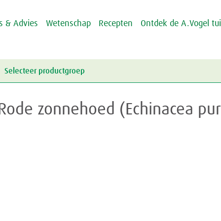
ps & Advies
Wetenschap
Recepten
Ontdek de A.Vogel tu
Selecteer productgroep
Energie & Weerstand
Rode zonnehoed (Echinacea pu
Griep & Verkoudheid
Energie
Hart & Bloedvaten
Weerstand
Griep
Hooikoorts
Verkoudheid
Aambeien
Huid
Geheugen
Junior
Rusteloze benen
Crème