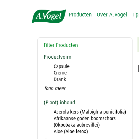
Producten
Over A.Vogel
Ti
Filter Producten
Productvorm
Capsule
Crème
Drank
Toon meer
(Plant) inhoud
Acerola kers (Malpighia punicifolia)
Afrikaanse goden boomschors
(Okoubaka aubrevillei)
Aloë (Aloe ferox)