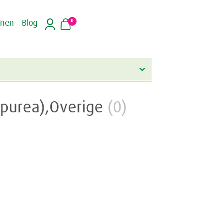
0
inen
Blog
rpurea),Overige
(0)