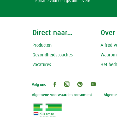
Inspiratie voor een gezond leven!
Direct naar...
Over
Producten
Alfred V
Gezondheidscoaches
Waarom 
Vacatures
Het bedr
Volg ons
Algemene voorwaarden consument
Algemen