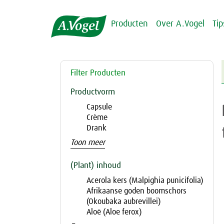
Producten
Over A.Vogel
Ti
Filter Producten
Productvorm
Capsule
Crème
Drank
Toon meer
(Plant) inhoud
Acerola kers (Malpighia punicifolia)
Afrikaanse goden boomschors
(Okoubaka aubrevillei)
Aloë (Aloe ferox)