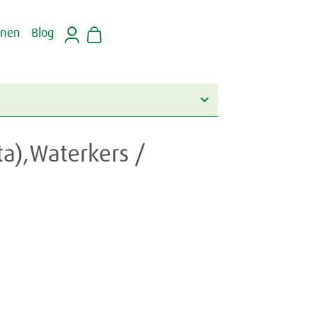
inen
Blog
ta),Waterkers /