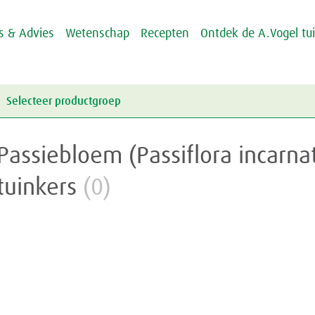
ps & Advies
Wetenschap
Recepten
Ontdek de A.Vogel tu
Selecteer productgroep
Energie & Weerstand
Passiebloem (Passiflora incarna
Griep & Verkoudheid
Energie
tuinkers
(0)
Hart & Bloedvaten
Weerstand
Griep
Hooikoorts
Verkoudheid
Aambeien
Huid
Geheugen
Junior
Rusteloze benen
Crème