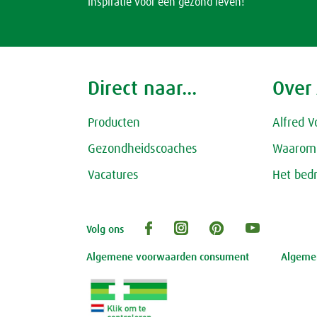
Inspiratie voor een gezond leven!
Direct naar...
Over
Producten
Alfred V
Gezondheidscoaches
Waarom 
Vacatures
Het bedr
Volg ons
Algemene voorwaarden consument
Algemen