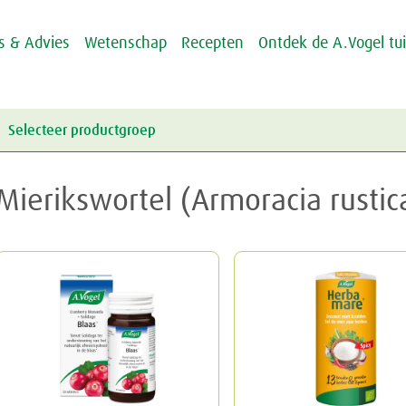
ps & Advies
Wetenschap
Recepten
Ontdek de A.Vogel tu
Selecteer productgroep
Energie & Weerstand
Mierikswortel (Armoracia rusti
Griep & Verkoudheid
Energie
Hart & Bloedvaten
Weerstand
Griep
Hooikoorts
Verkoudheid
Aambeien
Huid
Geheugen
Junior
Rusteloze benen
Crème