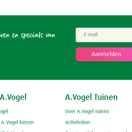
Spieren & Gewrichten
Rust & Ontspanning
Spijsvertering
Slaap
Botten & Gewrichten
even en specials van
Voeding
Reuma & Gewrichtspijn
Overig
Spieren
Arnica D6
Pollinosan
Prostaforce
 A.Vogel
A.Vogel Tuinen
Schildklier
ogel
Over A.Vogel tuinen
A.Vogel kiezen
Activiteiten