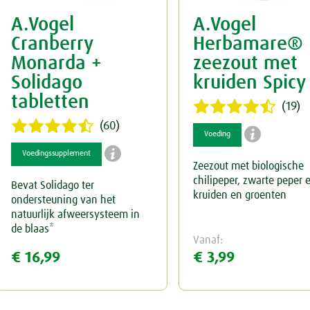
A.Vogel
A.Vogel
Keel
Spataderen
Overig
Cranberry
Herbamare®
Menstruatie
Hart & Bloedvaten
Monarda +
zeezout met
Solidago
kruiden Spicy
Nieren & Blaas
tabletten
(19)
Neus
Blaas
(60)

Voeding

Voedingssupplement
Ogen & Oren
Nieren
Zeezout met biologische
chilipeper, zwarte peper 
Bevat Solidago ter
Overgang
Ogen
kruiden en groenten
ondersteuning van het
natuurlijk afweersysteem in
Perimenopauze
Oren
de blaas*
Vanaf:
€ 16,99
€ 3,99
Prostaat
Rust & Slaap