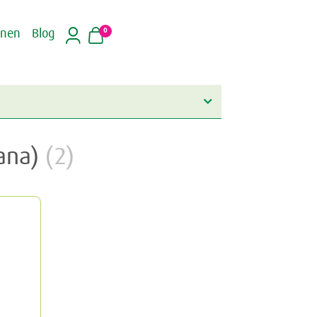
0
inen
Blog
cana)
(2)