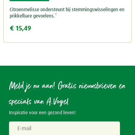
Citroenmelisse ondersteunt bij stemmingswisselingen en
Rust & Slaap
prikkelbare gevoelens.*
€ 15,49
Rust & Ontspanning
Spieren & Gewrichten
Slaap
Botten & Gewrichten
Spijsvertering
Reuma & Gewrichtspijn
Voeding
Spieren
Overig
Meld je nu aan! Gratis nieuwsbrieven en
Arnica D6
specials van A.Vogel
Inspiratie voor een gezond leven!
Pollinosan
Prostaforce