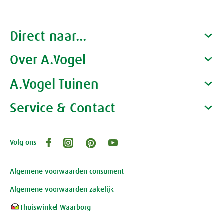
Rust & Slaap
Direct naar...
Rust & Ontspanning
Spieren & Gewrichten
Over A.Vogel
Producten
Gezondheidscoaches
Slaap
Botten & Gewrichten
Spijsvertering
A.Vogel Tuinen
Alfred Vogel
Vacatures
Waarom A.Vogel kiezen
Service & Contact
Reuma & Gewrichtspijn
Voeding
Over A.Vogel tuinen
Het bedrijf A.Vogel
Activiteiten
Persoonlijk contact
Spieren
Overig
Volg ons
Openingstijden, route en adres
Klantenservice webwinkel
Arnica D6
Review-richtlijnen
Algemene voorwaarden consument
Pollinosan
Algemene voorwaarden zakelijk
Thuiswinkel Waarborg
Prostaforce